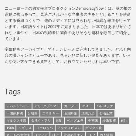
ニューヨークの独立報道プロダクションDemocracyNow！は、草の根の
運動に焦点を当て、見過ごされがちな当事者の声をとどけることを使命
とする番組づくりで、他のメディアには見られない特異な報道を行って
います。日本語サイトは2007年に始まりました。日本ではあまり紹介さ
れない事件や、日本の視聴者に関係のありそうな題材を厳選して紹介し
ています。
字幕動画アーカイブとしても、たいへんに充実してきました。どれも内
容の濃いインタビューであり、見るたびに新しい発見があります。いろ
んな使い方ができる資料として、お役立ていただければ幸いです。
Tags
アパルトヘイト
アリ･アブニマー
カーター
ゲスト
パレスチナ
一国家解決
分離壁
エネルギー
油田開発
環境汚染
石油企業
マルクス主義
タリク・アリ
規制
ベネズエラ
中南米
左派政権
石油
1968
イギリス
ヨーロッパ
アクティビズム
デジタル化
ネットの中立性
メディア
独占
電波の民主化
TPP
個人情報