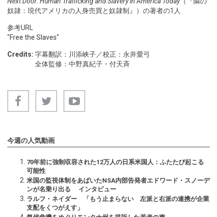
Next Door: Human Trafficking and Slavery in America Today
（『隣の
奴隷：現代アメリカの人身売買と奴隷制』）の著者の1人
参考URL
"Free the Slaves"
Credits:
字幕翻訳：川添峡子／校正：永井愛弓
全体監修：中野真紀子・付天斉
今週の人気動画
70年前に強制収容された12万人の日系米国人：ふたたび起こる
可能性
米国の監視体制をあばいたNSA内部告発者エドワード・スノーデ
ンが名乗り出る インタビュー
ラルフ・ネイダー 「もう止まらない 左派と右派の連携が企業
支配をくつがえす」