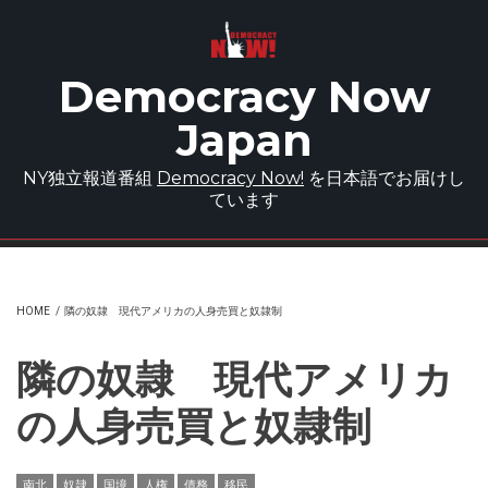
Skip to main content
Democracy Now
Japan
NY独立報道番組
Democracy Now!
を日本語でお届けし
ています
HOME
/
隣の奴隷 現代アメリカの人身売買と奴隷制
隣の奴隷 現代アメリカ
の人身売買と奴隷制
南北
奴隷
国境
人権
債務
移民