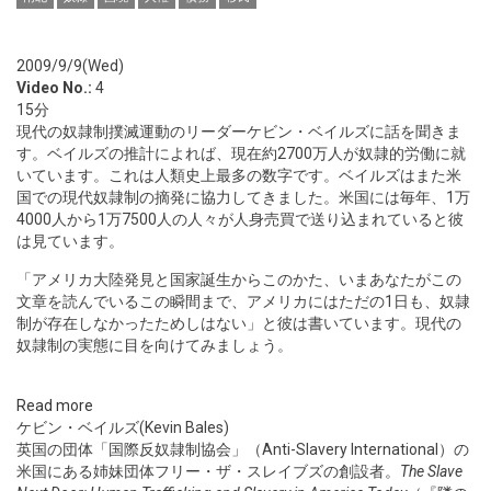
2009/9/9(Wed)
Video No.:
4
15分
現代の奴隷制撲滅運動のリーダーケビン・ベイルズに話を聞きま
す。ベイルズの推計によれば、現在約2700万人が奴隷的労働に就
いています。これは人類史上最多の数字です。ベイルズはまた米
国での現代奴隷制の摘発に協力してきました。米国には毎年、1万
4000人から1万7500人の人々が人身売買で送り込まれていると彼
は見ています。
「アメリカ大陸発見と国家誕生からこのかた、いまあなたがこの
文章を読んでいるこの瞬間まで、アメリカにはただの1日も、奴隷
制が存在しなかったためしはない」と彼は書いています。現代の
奴隷制の実態に目を向けてみましょう。
Read more
ケビン・ベイルズ(Kevin Bales)
英国の団体「国際反奴隷制協会」（Anti-Slavery International）の
米国にある姉妹団体フリー・ザ・スレイブズの創設者。
The Slave