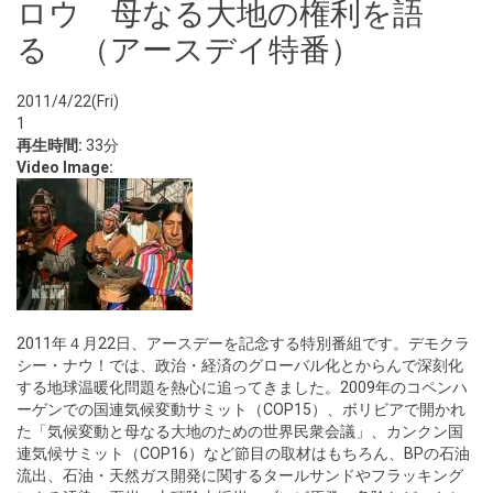
ロウ 母なる大地の権利を語
る （アースデイ特番）
2011/4/22(Fri)
1
再生時間:
33分
Video Image:
2011年４月22日、アースデーを記念する特別番組です。デモクラ
シー・ナウ！では、政治・経済のグローバル化とからんで深刻化
する地球温暖化問題を熱心に追ってきました。2009年のコペンハ
ーゲンでの国連気候変動サミット（COP15）、ボリビアで開かれ
た「気候変動と母なる大地のための世界民衆会議」、カンクン国
連気候サミット（COP16）など節目の取材はもちろん、BPの石油
流出、石油・天然ガス開発に関するタールサンドやフラッキング