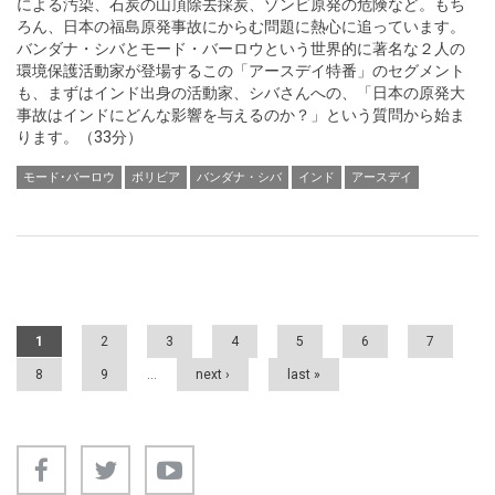
による汚染、石炭の山頂除去採炭、ゾンビ原発の危険など。もち
ろん、日本の福島原発事故にからむ問題に熱心に追っています。
バンダナ・シバとモード・バーロウという世界的に著名な２人の
環境保護活動家が登場するこの「アースデイ特番」のセグメント
も、まずはインド出身の活動家、シバさんへの、「日本の原発大
事故はインドにどんな影響を与えるのか？」という質問から始ま
ります。（33分）
モード･バーロウ
ボリビア
バンダナ・シバ
インド
アースデイ
Pages
1
2
3
4
5
6
7
8
9
…
next ›
last »