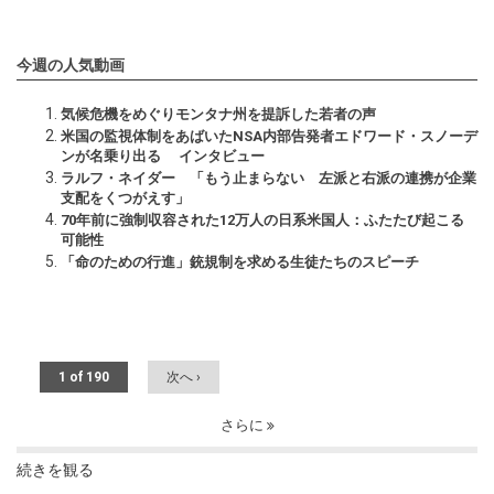
今週の人気動画
気候危機をめぐりモンタナ州を提訴した若者の声
米国の監視体制をあばいたNSA内部告発者エドワード・スノーデ
ンが名乗り出る インタビュー
ラルフ・ネイダー 「もう止まらない 左派と右派の連携が企業
支配をくつがえす」
70年前に強制収容された12万人の日系米国人：ふたたび起こる
可能性
「命のための行進」銃規制を求める生徒たちのスピーチ
1 of 190
次へ ›
さらに
続きを観る