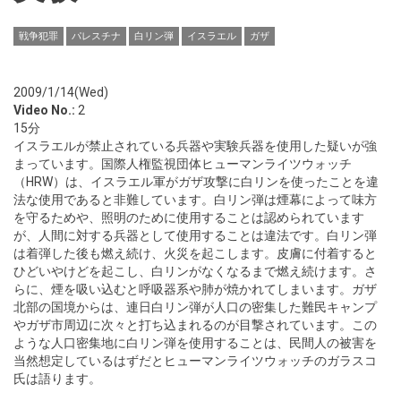
戦争犯罪
パレスチナ
白リン弾
イスラエル
ガザ
2009/1/14(Wed)
Video No.:
2
15分
イスラエルが禁止されている兵器や実験兵器を使用した疑いが強
まっています。国際人権監視団体ヒューマンライツウォッチ
（HRW）は、イスラエル軍がガザ攻撃に白リンを使ったことを違
法な使用であると非難しています。白リン弾は煙幕によって味方
を守るためや、照明のために使用することは認められています
が、人間に対する兵器として使用することは違法です。白リン弾
は着弾した後も燃え続け、火災を起こします。皮膚に付着すると
ひどいやけどを起こし、白リンがなくなるまで燃え続けます。さ
らに、煙を吸い込むと呼吸器系や肺が焼かれてしまいます。ガザ
北部の国境からは、連日白リン弾が人口の密集した難民キャンプ
やガザ市周辺に次々と打ち込まれるのが目撃されています。この
ような人口密集地に白リン弾を使用することは、民間人の被害を
当然想定しているはずだとヒューマンライツウォッチのガラスコ
氏は語ります。