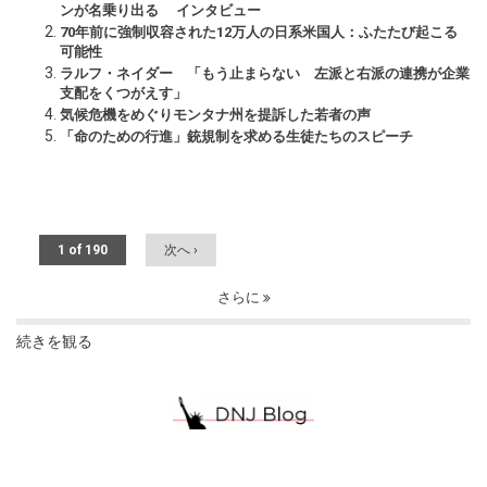
ンが名乗り出る インタビュー
70年前に強制収容された12万人の日系米国人：ふたたび起こる
可能性
ラルフ・ネイダー 「もう止まらない 左派と右派の連携が企業
支配をくつがえす」
気候危機をめぐりモンタナ州を提訴した若者の声
「命のための行進」銃規制を求める生徒たちのスピーチ
1 of 190
次へ ›
さらに
続きを観る