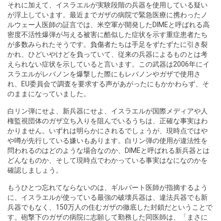
それに加えて、イスラエルが実験段階の兵器を使用している疑い
が浮上しています。最近までガザの病院で緊急医療に携わったノ
ルウェー人医師の証言では、米空軍が開発したDIMEと呼ばれる高
密度不活性爆弾が与える被害に酷似した症状を示す重症患者たち
が多数みられたそうです。負傷者たちは手足をずたずたに引き裂
かれ、ひどいやけどを負っていて、従来の兵器によるものとは考
えられない症状を示していると言います。この武器は2006年にイ
スラエルがレバノンを爆撃した際にもレバノンやガザで使用さ
れ、EU委員会で調査を要求する声があがったにもかかわらず、そ
のままになっていました。
白リン弾にせよ、新兵器にせよ、イスラエルが国際メディアや人
権監視団体のガザ立ち入りを阻んでいるうちは、正確な事実はわ
かりません。いずれは明らかにされるでしょうが、現時点ではや
や噂が先行している嫌いもあります。白リン弾の使用が違法性を
問われるのはどのような場合なのか、DIMEと呼ばれる新兵器とは
どんなものか、そして現時点でわかっている事実はなになのかを
確認しましょう。
もうひとつ忘れてならないのは、ギルバート医師が指摘するよう
に、イスラエルが使っている最強の破壊兵器は、違法兵器でも新
兵器でもなく、150万人の住むガザの徹底した封鎖だということで
す。砲撃下のガザの病院に志願して勤務した同医師は、「まさに