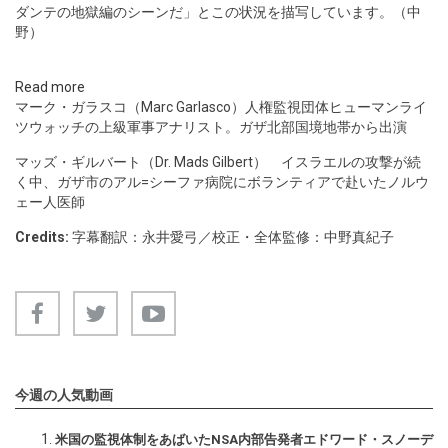
ダンテの地獄編のシーンだ」とこの状況を描写しています。（中
野）
Read more
マーク・ガラスコ（Marc Garlasco）人権監視団体ヒューマンライ
ツウォッチの上級軍事アナリスト。ガザ北部国境地帯から出演
マッズ・ギルバート（Dr. Mads Gilbert） イスラエルの攻撃が続
く中、ガザ市のアル=シーファ病院にボランティアで赴いたノルウ
ェー人医師
Credits:
字幕翻訳：永井愛弓／校正・全体監修：中野真紀子
今週の人気動画
米国の監視体制をあばいたNSA内部告発者エドワード・スノーデ