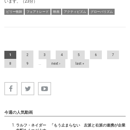
います。（23分）
ビリー牧師
フェアトレード
映画
アクティビズム
グローバリズム
Pages
1
2
3
4
5
6
7
8
9
…
next ›
last »
今週の人気動画
ラルフ・ネイダー 「もう止まらない 左派と右派の連携が企業