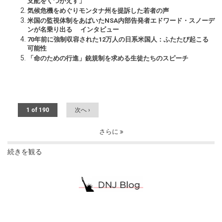
支配をくつがえす」
気候危機をめぐりモンタナ州を提訴した若者の声
米国の監視体制をあばいたNSA内部告発者エドワード・スノーデ
ンが名乗り出る インタビュー
70年前に強制収容された12万人の日系米国人：ふたたび起こる
可能性
「命のための行進」銃規制を求める生徒たちのスピーチ
1 of 190
次へ ›
さらに
続きを観る