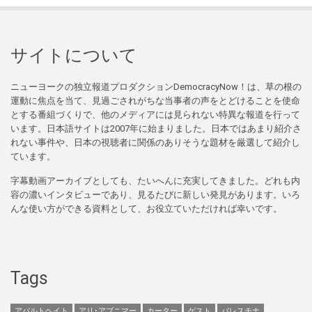
サイトについて
ニューヨークの独立報道プロダクションDemocracyNow！は、草の根の
運動に焦点を当て、見過ごされがちな当事者の声をとどけることを使命
とする番組づくりで、他のメディアには見られない特異な報道を行って
います。日本語サイトは2007年に始まりました。日本ではあまり紹介さ
れない事件や、日本の視聴者に関係のありそうな題材を厳選して紹介し
ています。
字幕動画アーカイブとしても、たいへんに充実してきました。どれも内
容の濃いインタビューであり、見るたびに新しい発見があります。いろ
んな使い方ができる資料として、お役立ていただければ幸いです。
Tags
アパルトヘイト
アリ･アブニマー
カーター
ゲスト
パレスチナ