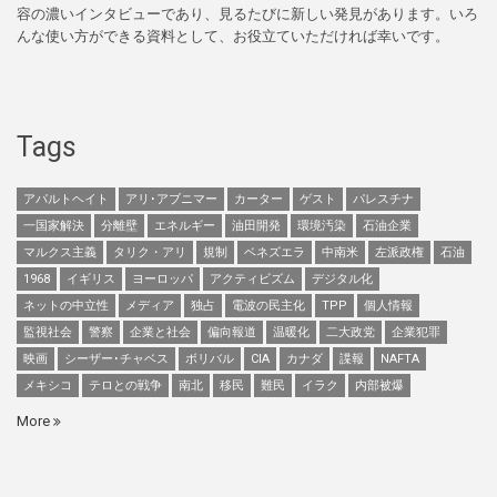
容の濃いインタビューであり、見るたびに新しい発見があります。いろ
んな使い方ができる資料として、お役立ていただければ幸いです。
Tags
アパルトヘイト
アリ･アブニマー
カーター
ゲスト
パレスチナ
一国家解決
分離壁
エネルギー
油田開発
環境汚染
石油企業
マルクス主義
タリク・アリ
規制
ベネズエラ
中南米
左派政権
石油
1968
イギリス
ヨーロッパ
アクティビズム
デジタル化
ネットの中立性
メディア
独占
電波の民主化
TPP
個人情報
監視社会
警察
企業と社会
偏向報道
温暖化
二大政党
企業犯罪
映画
シーザー･チャベス
ボリバル
CIA
カナダ
諜報
NAFTA
メキシコ
テロとの戦争
南北
移民
難民
イラク
内部被爆
More