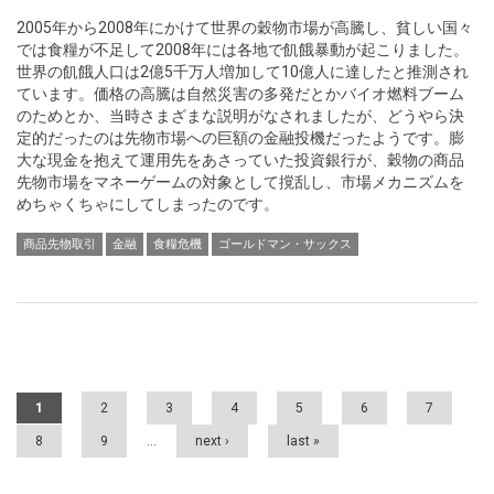
2005年から2008年にかけて世界の穀物市場が高騰し、貧しい国々
では食糧が不足して2008年には各地で飢餓暴動が起こりました。
世界の飢餓人口は2億5千万人増加して10億人に達したと推測され
ています。価格の高騰は自然災害の多発だとかバイオ燃料ブーム
のためとか、当時さまざまな説明がなされましたが、どうやら決
定的だったのは先物市場への巨額の金融投機だったようです。膨
大な現金を抱えて運用先をあさっていた投資銀行が、穀物の商品
先物市場をマネーゲームの対象として撹乱し、市場メカニズムを
めちゃくちゃにしてしまったのです。
商品先物取引
金融
食糧危機
ゴールドマン・サックス
Pages
1
2
3
4
5
6
7
8
9
…
next ›
last »