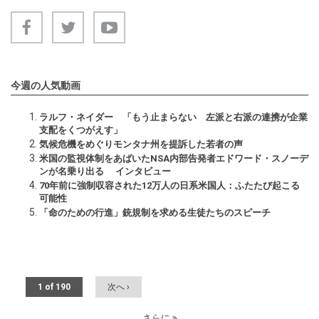
今週の人気動画
ラルフ・ネイダー 「もう止まらない 左派と右派の連携が企業
支配をくつがえす」
気候危機をめぐりモンタナ州を提訴した若者の声
米国の監視体制をあばいたNSA内部告発者エドワード・スノーデ
ンが名乗り出る インタビュー
70年前に強制収容された12万人の日系米国人：ふたたび起こる
可能性
「命のための行進」銃規制を求める生徒たちのスピーチ
1 of 190
次へ ›
さらに