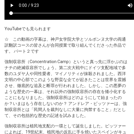
YouTube
でも見られます
☆ この動画の字幕は、神戸女学院大学とソルボンヌ大学の両通
訳翻訳コースの皆さんが合同授業で取り組んでくださった作品で
す。 パート２です
強制収容所（Concentration Camp）というと真っ先に浮かぶのは
ナチの絶滅収容所でしょう。第二次大戦中にドイツ支配地域で多
数のユダヤ人や同性愛者、マイノリティが抹殺されました。西洋
文明の中心部でこのような野蛮な企てが起きたことは世界を震撼
させ、徹底的な追及と断罪が行われました。しかし、この悪夢の
ような歴史の一幕は、それ以外の強制収容所の存在を矮小化する
ことにもなりました。強制収容所はどのようにして始まったの
か？いまはもう存在しないのか？ アンドレア・ピッツァーは、強
制収容所とは「民間人を裁判なしに大量に拘禁すること」だとし
て、その包括的な歴史の記述を試みました。
強制収容所は植民地支配の一環として誕生しました。ピッツァー
によれば、19世紀末、植民地の反乱に手を焼いたスペインがキュ