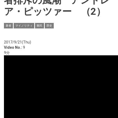
者排斥の風潮 アンドレ
ア・ピッツァー （2）
著者
マイノリティ
難民
歴史
2017/9/21(Thu)
Video No.:
9
9分