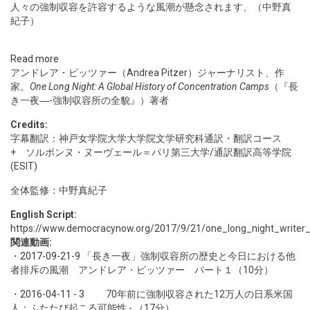
人々の強制収容を許容するような風潮が懸念されます、（中野真
紀子）
Read more
アンドレア・ピッツァー（Andrea Pitzer）ジャーナリスト、作
家。
One Long Night: A Global History of Concentration Camps
（『長
き一夜―-強制収容所の全貌』）著者
Credits:
字幕翻訳：神戸女学院大学大学院文学研究科通訳・翻訳コース
+ ソルボンヌ・ヌーヴェール＝パリ第三大学/通訳翻訳高等学院
(ESIT)
全体監修：中野真紀子
English Script:
https://www.democracynow.org/2017/9/21/one_long_night_writer_
関連動画:
・
2017-09-21-9
「長き一夜」強制収容所の歴史と今日における他
者排斥の風潮 アンドレア・ピッツァー パート１（10分）
・
2016-04-11 - 3
70年前に強制収容された12万人の日系米国
人：ふたたび起こる可能性 - （17分）