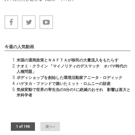
今週の人気動画
米国の通商政策とＮＡＦＴＡが移民の大量流入をもたらす
ナオミ・クライン 「マイノリティのデスマッチ オバマ時代の
人種問題」
ボディショップを創始した環境活動家アニータ・ロディック
ハゲタカ・ファンドで築いたミット・ロムニーの財産
気候変動で世界の寄生虫の3分の1に絶滅のおそれ 影響は甚大と
米科学者
1 of 190
次へ ›