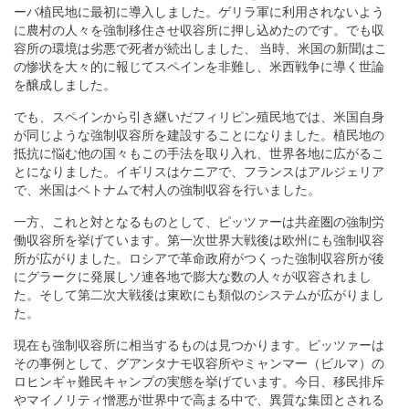
ーバ植民地に最初に導入しました。ゲリラ軍に利用されないよう
に農村の人々を強制移住させ収容所に押し込めたのです。でも収
容所の環境は劣悪で死者が続出しました、 当時、米国の新聞はこ
の惨状を大々的に報じてスペインを非難し、米西戦争に導く世論
を醸成しました。
でも、スペインから引き継いだフィリピン殖民地では、米国自身
が同じような強制収容所を建設することになりました。植民地の
抵抗に悩む他の国々もこの手法を取り入れ、世界各地に広がるこ
とになりました。イギリスはケニアで、フランスはアルジェリア
で、米国はベトナムで村人の強制収容を行いました。
一方、これと対となるものとして、ピッツァーは共産圏の強制労
働収容所を挙げています。第一次世界大戦後は欧州にも強制収容
所が広がりました。ロシアで革命政府がつくった強制収容所が後
にグラークに発展しソ連各地で膨大な数の人々が収容されまし
た。そして第二次大戦後は東欧にも類似のシステムが広がりまし
た。
現在も強制収容所に相当するものは見つかります。ピッツァーは
その事例として、グアンタナモ収容所やミャンマー（ビルマ）の
ロヒンギャ難民キャンプの実態を挙げています。今日、移民排斥
やマイノリティ憎悪が世界中で高まる中で、異質な集団とされる