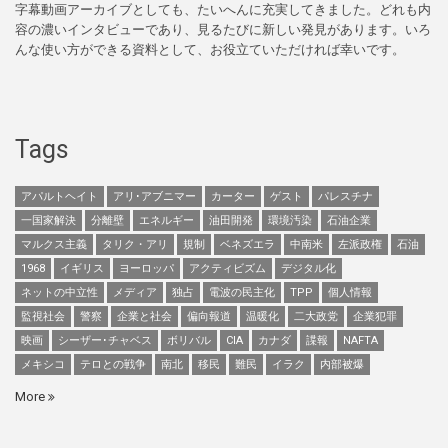
字幕動画アーカイブとしても、たいへんに充実してきました。どれも内
容の濃いインタビューであり、見るたびに新しい発見があります。いろ
んな使い方ができる資料として、お役立ていただければ幸いです。
Tags
アパルトヘイト
アリ･アブニマー
カーター
ゲスト
パレスチナ
一国家解決
分離壁
エネルギー
油田開発
環境汚染
石油企業
マルクス主義
タリク・アリ
規制
ベネズエラ
中南米
左派政権
石油
1968
イギリス
ヨーロッパ
アクティビズム
デジタル化
ネットの中立性
メディア
独占
電波の民主化
TPP
個人情報
監視社会
警察
企業と社会
偏向報道
温暖化
二大政党
企業犯罪
映画
シーザー･チャベス
ボリバル
CIA
カナダ
諜報
NAFTA
メキシコ
テロとの戦争
南北
移民
難民
イラク
内部被爆
More