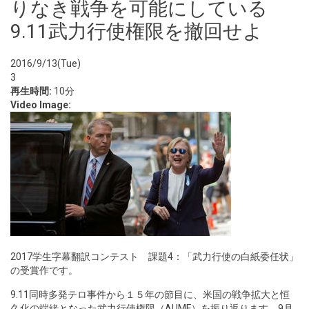
りなき戦争を可能にしている
9.11武力行使権限を撤回せよ
2016/9/13(Tue)
3
再生時間:
10分
Video Image:
2017学生字幕翻訳コンテスト 課題4：「武力行使の白紙委任状」
の受賞作です。
9.11同時多発テロ事件から１５年の節目に、米国の戦争拡大と恒
久化の端緒となった武力行使権限（AUMF）を振り返ります。9月