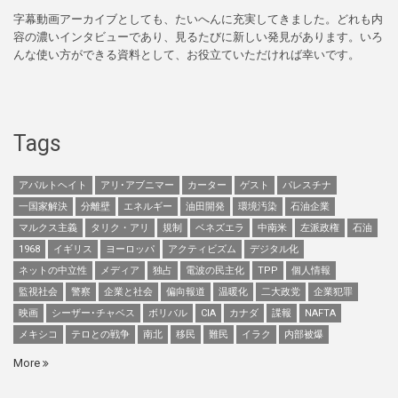
字幕動画アーカイブとしても、たいへんに充実してきました。どれも内
容の濃いインタビューであり、見るたびに新しい発見があります。いろ
んな使い方ができる資料として、お役立ていただければ幸いです。
Tags
アパルトヘイト
アリ･アブニマー
カーター
ゲスト
パレスチナ
一国家解決
分離壁
エネルギー
油田開発
環境汚染
石油企業
マルクス主義
タリク・アリ
規制
ベネズエラ
中南米
左派政権
石油
1968
イギリス
ヨーロッパ
アクティビズム
デジタル化
ネットの中立性
メディア
独占
電波の民主化
TPP
個人情報
監視社会
警察
企業と社会
偏向報道
温暖化
二大政党
企業犯罪
映画
シーザー･チャベス
ボリバル
CIA
カナダ
諜報
NAFTA
メキシコ
テロとの戦争
南北
移民
難民
イラク
内部被爆
More