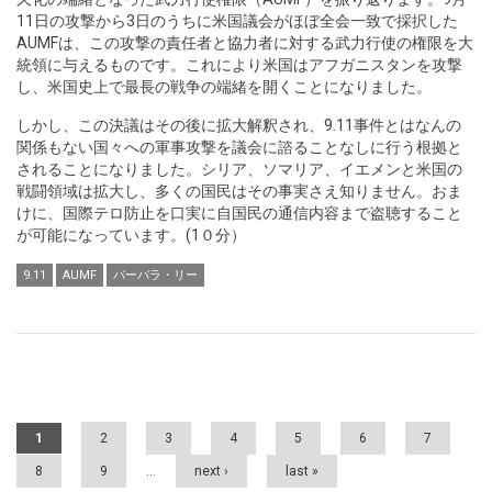
11日の攻撃から3日のうちに米国議会がほぼ全会一致で採択した
AUMFは、この攻撃の責任者と協力者に対する武力行使の権限を大
統領に与えるものです。これにより米国はアフガニスタンを攻撃
し、米国史上で最長の戦争の端緒を開くことになりました。
しかし、この決議はその後に拡大解釈され、9.11事件とはなんの
関係もない国々への軍事攻撃を議会に諮ることなしに行う根拠と
されることになりました。シリア、ソマリア、イエメンと米国の
戦闘領域は拡大し、多くの国民はその事実さえ知りません。おま
けに、国際テロ防止を口実に自国民の通信内容まで盗聴すること
が可能になっています。(1０分）
9.11
AUMF
バーバラ・リー
Pages
1
2
3
4
5
6
7
8
9
…
next ›
last »