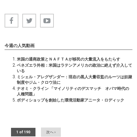
今週の人気動画
米国の通商政策とＮＡＦＴＡが移民の大量流入をもたらす
ベネズエラ外相：米国はラテンアメリカの政治に絶えず介入して
いる
ミシェル・アレグザンダー：現在の黒人大量収監のルーツは奴隷
制度やジム・クロウ法に
ナオミ・クライン 「マイノリティのデスマッチ オバマ時代の
人種問題」
ボディショップを創始した環境活動家アニータ・ロディック
1 of 190
次へ ›