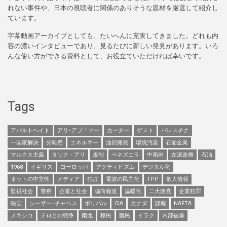
れない事件や、日本の視聴者に関係のありそうな題材を厳選して紹介し
ています。
字幕動画アーカイブとしても、たいへんに充実してきました。どれも内
容の濃いインタビューであり、見るたびに新しい発見があります。いろ
んな使い方ができる資料として、お役立ていただければ幸いです。
Tags
アパルトヘイト
アリ･アブニマー
カーター
ゲスト
パレスチナ
一国家解決
分離壁
エネルギー
油田開発
環境汚染
石油企業
マルクス主義
タリク・アリ
規制
ベネズエラ
中南米
左派政権
石油
1968
イギリス
ヨーロッパ
アクティビズム
デジタル化
ネットの中立性
メディア
独占
電波の民主化
TPP
個人情報
監視社会
警察
企業と社会
偏向報道
温暖化
二大政党
企業犯罪
映画
シーザー･チャベス
ボリバル
CIA
カナダ
諜報
NAFTA
メキシコ
テロとの戦争
南北
移民
難民
イラク
内部被爆