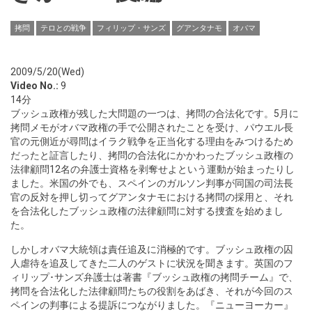
拷問
テロとの戦争
フィリップ・サンズ
グアンタナモ
オバマ
2009/5/20(Wed)
Video No.:
9
14分
ブッシュ政権が残した大問題の一つは、拷問の合法化です。5月に
拷問メモがオバマ政権の手で公開されたことを受け、パウエル長
官の元側近が尋問はイラク戦争を正当化する理由をみつけるため
だったと証言したり、拷問の合法化にかかわったブッシュ政権の
法律顧問12名の弁護士資格を剥奪せよという運動が始まったりし
ました。米国の外でも、スペインのガルソン判事が同国の司法長
官の反対を押し切ってグアンタナモにおける拷問の採用と、それ
を合法化したブッシュ政権の法律顧問に対する捜査を始めまし
た。
しかしオバマ大統領は責任追及に消極的です。ブッシュ政権の囚
人虐待を追及してきた二人のゲストに状況を聞きます。英国のフ
ィリップ･サンズ弁護士は著書『ブッシュ政権の拷問チーム』で、
拷問を合法化した法律顧問たちの役割をあばき、それが今回のス
ペインの判事による提訴につながりました。『ニューヨーカー』