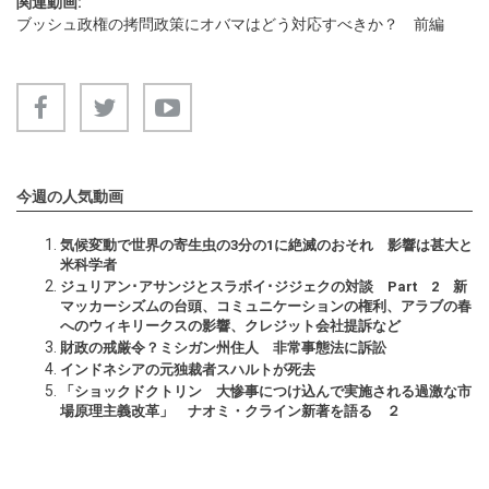
関連動画:
ブッシュ政権の拷問政策にオバマはどう対応すべきか？ 前編
今週の人気動画
気候変動で世界の寄生虫の3分の1に絶滅のおそれ 影響は甚大と
米科学者
ジュリアン･アサンジとスラボイ･ジジェクの対談 Part 2 新
マッカーシズムの台頭、コミュニケーションの権利、アラブの春
へのウィキリークスの影響、クレジット会社提訴など
財政の戒厳令？ミシガン州住人 非常事態法に訴訟
インドネシアの元独裁者スハルトが死去
「ショックドクトリン 大惨事につけ込んで実施される過激な市
場原理主義改革」 ナオミ・クライン新著を語る ２