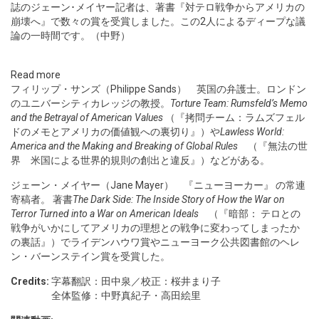
誌のジェーン･メイヤー記者は、著書『対テロ戦争からアメリカの
崩壊へ』で数々の賞を受賞しました。この2人によるディープな議
論の一時間です。（中野）
Read more
フィリップ・サンズ（Philippe Sands） 英国の弁護士。ロンドン
のユニバーシティカレッジの教授。
Torture Team: Rumsfeld’s Memo
and the Betrayal of American Values
（『拷問チーム：ラムズフェル
ドのメモとアメリカの価値観への裏切り』）や
Lawless World:
America and the Making and Breaking of Global Rules
（『無法の世
界 米国による世界的規則の創出と違反』）などがある。
ジェーン・メイヤー（Jane Mayer） 『ニューヨーカー』 の常連
寄稿者。 著書
The Dark Side: The Inside Story of How the War on
Terror Turned into a War on American Ideals
（『暗部： テロとの
戦争がいかにしてアメリカの理想との戦争に変わってしまったか
の裏話』）でライデンハウワ賞やニューヨーク公共図書館のヘレ
ン・バーンステイン賞を受賞した。
Credits:
字幕翻訳：田中泉／校正：桜井まり子
全体監修：中野真紀子・高田絵里