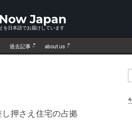
 Now Japan
!
を日本語でお届けしています
過去記事
about us
今
差し押さえ住宅の占拠