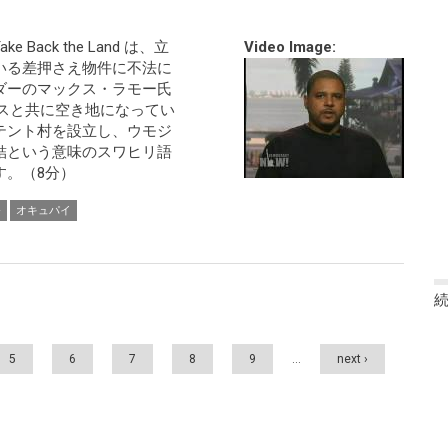
ack the Land は、立
Video Image:
いる差押さえ物件に不法に
ダーのマックス・ラモー氏
レスと共に空き地になってい
テント村を設立し、ウモジ
結という意味のスワヒリ語
す。（8分）
発
オキュパイ
5
6
7
8
9
…
next ›