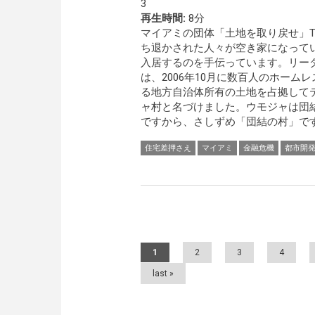
3
再生時間:
8分
マイアミの団体「土地を取り戻せ」Take B
ち退かされた人々が空き家になって
入居するのを手伝っています。リー
は、2006年10月に数百人のホーム
る地方自治体所有の土地を占拠して
ャ村と名づけました。ウモジャは団
ですから、さしずめ「団結の村」で
住宅差押さえ
マイアミ
金融危機
都市開
Pages
1
2
3
4
last »