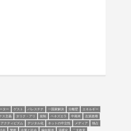
ーター
ゲスト
パレスチナ
一国家解決
分離壁
エネルギー
クス主義
タリク・アリ
規制
ベネズエラ
中南米
左派政権
アクティビズム
デジタル化
ネットの中立性
メディア
独占
社会
警察
企業と社会
偏向報道
温暖化
二大政党