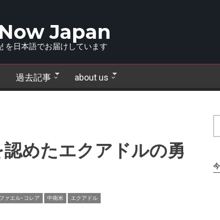
 Now Japan
!
を日本語でお届けしています
過去記事
about us
を認めたエクアドルの勇
今
ファエル･コレア
中南米
エクアドル