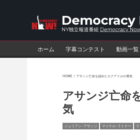
Skip to main content
Democracy
NY独立報道番組
Democracy Now
ホーム
字幕コンテスト
動画一覧
HOME
/
アサンジ亡命を認めたエクアドルの勇気
アサンジ亡命
気
ジュリアン･アサンジ
マイケル･ラトナー
ラ