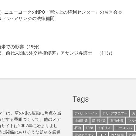
atner）ニューヨークのNPO「憲法上の権利センター」の名誉会長
リアン･アサンジの法律顧問
米での影響（19分)
、前代未聞の外交特権侵害」アサンジ弁護士 （11分)
Tags
Now！は、草の根の運動に焦点を当
アパルトヘイト
アリ･アブニマー
カ
命とする番組づくりで、他のメデ
油田開発
環境汚染
石油企業
マル
サイトは2007年に始まりまし
石油
1968
イギリス
ヨーロッパ
者に関係のありそうな題材を厳選
電波の民主化
TPP
個人情報
監視