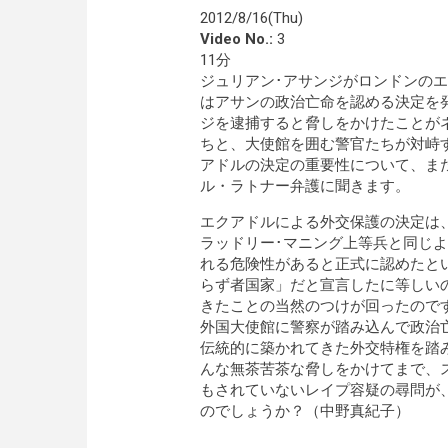
2012/8/16(Thu)
Video No.:
3
11分
ジュリアン･アサンジがロンドンの
はアサンの政治亡命を認める決定を
ジを逮捕すると脅しをかけたことが
ちと、大使館を囲む警官たちが対峙
アドルの決定の重要性について、ま
ル・ラトナー弁護に聞きます。
エクアドルによる外交保護の決定は
ラッドリー･マニング上等兵と同じ
れる危険性があると正式に認めたと
らず者国家」だと宣言したに等しい
きたことの当然のつけが回ったので
外国大使館に警察が踏み込んで政治
伝統的に築かれてきた外交特権を踏
んな無茶苦茶な脅しをかけてまで、
もされていないレイプ容疑の尋問が
のでしょうか？（中野真紀子）