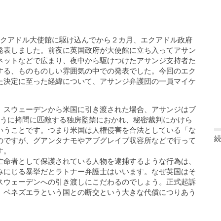
エクアドル大使館に駆け込んでから２カ月、エクアドル政府
発表しました。前夜に英国政府が大使館に立ち入ってアサン
ネットなどで広まり、夜中から駆けつけたアサンジ支持者た
する、ものものしい雰囲気の中での発表でした。今回のエク
た決定に至った経緯について、アサンジ弁護団の一員マイケ
、スウェーデンから米国に引き渡された場合、アサンジはブ
ように拷問に匹敵する独房監禁におかれ、秘密裁判にかけら
いうことです。つまり米国は人権侵害を合法としている「な
のですが、グアンタナモやアブグレイブ収容所などで行って
す。
亡命者として保護されている人物を逮捕するような行為は、
みにじる暴挙だとラトナー弁護士はいいます。なぜ英国はそ
スウェーデンへの引き渡しにこだわるのでしょう。正式起訴
、ベネズエラという国との断交という大きな代償につりあう