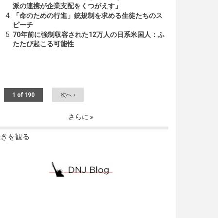
派の連携が企業支配をくつがえす」
「命のための行進」銃規制を求める生徒たちのス
ピーチ
70年前に強制収容された12万人の日系米国人：ふ
たたび起こる可能性
1 of 190
次へ ›
さらに
続きを観る