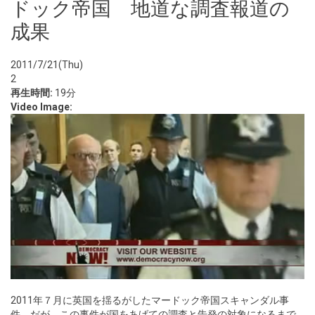
ドック帝国 地道な調査報道の
成果
2011/7/21(Thu)
2
再生時間:
19分
Video Image:
2011年７月に英国を揺るがしたマードック帝国スキャンダル事
件。だが、この事件が国をあげての調査と告発の対象になるまで