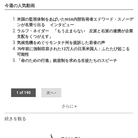
今週の人気動画
米国の監視体制をあばいたNSA内部告発者エドワード・スノーデ
ンが名乗り出る インタビュー
ラルフ・ネイダー 「もう止まらない 左派と右派の連携が企業
支配をくつがえす」
気候危機をめぐりモンタナ州を提訴した若者の声
70年前に強制収容された12万人の日系米国人：ふたたび起こる
可能性
「命のための行進」銃規制を求める生徒たちのスピーチ
1 of 190
次へ ›
さらに
続きを観る