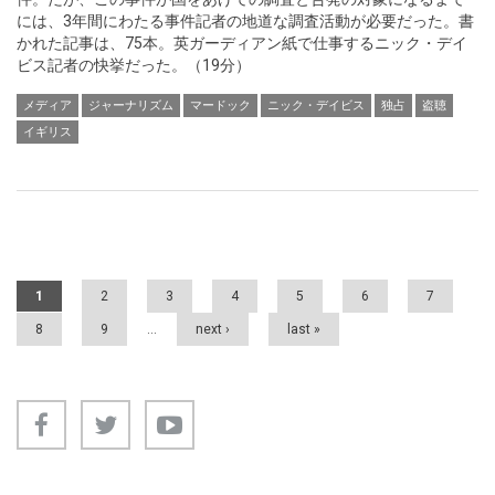
には、3年間にわたる事件記者の地道な調査活動が必要だった。書
かれた記事は、75本。英ガーディアン紙で仕事するニック・デイ
ビス記者の快挙だった。（19分）
メディア
ジャーナリズム
マードック
ニック・デイビス
独占
盗聴
イギリス
Pages
1
2
3
4
5
6
7
8
9
…
next ›
last »