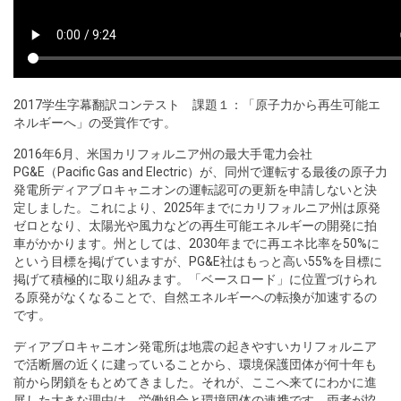
2017学生字幕翻訳コンテスト 課題１：「原子力から再生可能エ
ネルギーへ」の受賞作です。
2016年6月、米国カリフォルニア州の最大手電力会社
PG&E（Pacific Gas and Electric）が、同州で運転する最後の原子力
発電所ディアブロキャニオンの運転認可の更新を申請しないと決
定しました。これにより、2025年までにカリフォルニア州は原発
ゼロとなり、太陽光や風力などの再生可能エネルギーの開発に拍
車がかかります。州としては、2030年までに再エネ比率を50%に
という目標を掲げていますが、PG&E社はもっと高い55%を目標に
掲げて積極的に取り組みます。「ベースロード」に位置づけられ
る原発がなくなることで、自然エネルギーへの転換が加速するの
です。
ディアブロキャニオン発電所は地震の起きやすいカリフォルニア
で活断層の近くに建っていることから、環境保護団体が何十年も
前から閉鎖をもとめてきました。それが、ここへ来てにわかに進
展した大きな理由は、労働組合と環境団体の連携です。両者が協