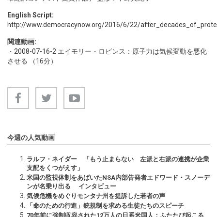
English Script:
http://www.democracynow.org/2016/6/22/after_decades_of_protest_
関連動画:
・
2008-07-16-2
エイモリー・ロビンス：原子力は気候変動を悪化
させる （16分）
今週の人気動画
ラルフ・ネイダー 「もう止まらない 左派と右派の連携が企業
支配をくつがえす」
米国の監視体制をあばいたNSA内部告発者エドワード・スノーデ
ンが名乗り出る インタビュー
気候危機をめぐりモンタナ州を提訴した若者の声
「命のための行進」銃規制を求める生徒たちのスピーチ
70年前に強制収容された12万人の日系米国人：ふたたび起こる