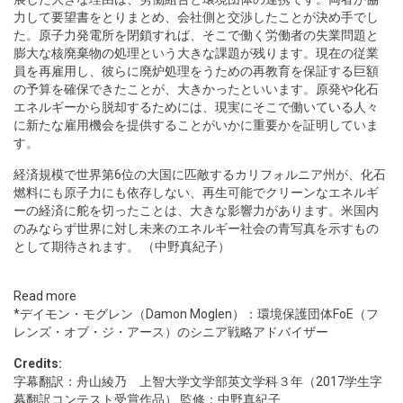
力して要望書をとりまとめ、会社側と交渉したことが決め手でし
た。原子力発電所を閉鎖すれば、そこで働く労働者の失業問題と
膨大な核廃棄物の処理という大きな課題が残ります。現在の従業
員を再雇用し、彼らに廃炉処理をうための再教育を保証する巨額
の予算を確保できたことが、大きかったといいます。原発や化石
エネルギーから脱却するためには、現実にそこで働いている人々
に新たな雇用機会を提供することがいかに重要かを証明していま
す。
経済規模で世界第6位の大国に匹敵するカリフォルニア州が、化石
燃料にも原子力にも依存しない、再生可能でクリーンなエネルギ
ーの経済に舵を切ったことは、大きな影響力があります。米国内
のみならず世界に対し未来のエネルギー社会の青写真を示すもの
として期待されます。 （中野真紀子）
Read more
*デイモン・モグレン（Damon Moglen）：環境保護団体FoE（フ
レンズ・オブ・ジ・アース）のシニア戦略アドバイザー
Credits:
字幕翻訳：舟山綾乃 上智大学文学部英文学科３年（2017学生字
幕翻訳コンテスト受賞作品） 監修：中野真紀子