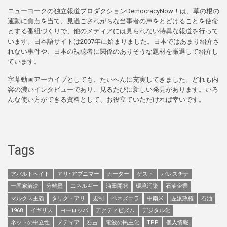
ニューヨークの独立報道プロダクションDemocracyNow！は、草の根の
運動に焦点を当て、見過ごされがちな当事者の声をとどけることを使命
とする番組づくりで、他のメディアには見られない特異な報道を行って
います。日本語サイトは2007年に始まりました。日本ではあまり紹介さ
れない事件や、日本の視聴者に関係のありそうな題材を厳選して紹介し
ています。
字幕動画アーカイブとしても、たいへんに充実してきました。どれも内
容の濃いインタビューであり、見るたびに新しい発見があります。いろ
んな使い方ができる資料として、お役立ていただければ幸いです。
Tags
アパルトヘイト
アリ･アブニマー
カーター
ゲスト
パレスチナ
一国家解決
分離壁
エネルギー
油田開発
環境汚染
石油企業
マルクス主義
タリク・アリ
規制
ベネズエラ
中南米
左派政権
石油
1968
イギリス
ヨーロッパ
アクティビズム
デジタル化
ネットの中立性
メディア
独占
電波の民主化
TPP
個人情報