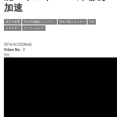
加速
原子力発電
学生字幕翻訳コンテスト
再生可能エネルギー
FOE
エネルギー
カリフォルニア
2016/6/22(Wed)
Video No.:
3
9分