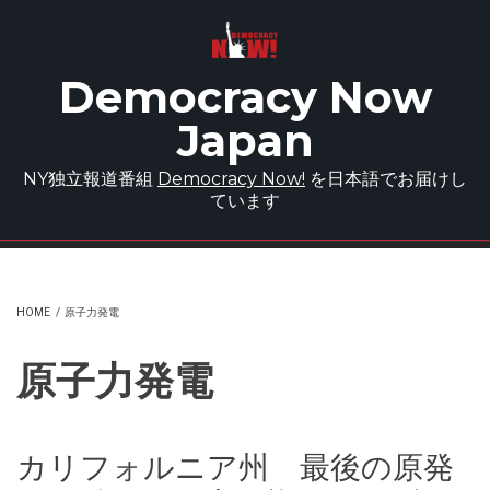
Skip to main content
Democracy Now
Japan
NY独立報道番組
Democracy Now!
を日本語でお届けし
ています
HOME
/
原子力発電
原子力発電
カリフォルニア州 最後の原発