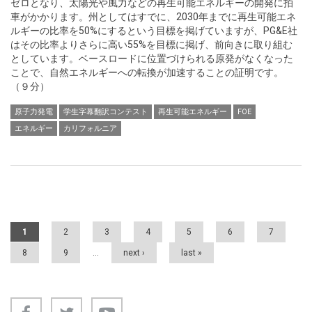
ゼロとなり、太陽光や風力などの再生可能エネルギーの開発に拍
車がかかります。州としてはすでに、2030年までに再生可能エネ
ルギーの比率を50%にするという目標を掲げていますが、PG&E社
はその比率よりさらに高い55%を目標に掲げ、前向きに取り組む
としています。ベースロードに位置づけられる原発がなくなった
ことで、自然エネルギーへの転換が加速することの証明です。
（９分）
原子力発電
学生字幕翻訳コンテスト
再生可能エネルギー
FOE
エネルギー
カリフォルニア
Pages
1
2
3
4
5
6
7
8
9
…
next ›
last »