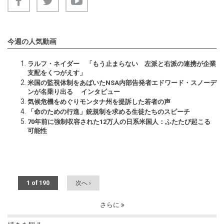
今週の人気動画
ラルフ・ネイダー 「もう止まらない 左派と右派の連携が企業
支配をくつがえす」
米国の監視体制をあばいたNSA内部告発者エドワード・スノーデ
ンが名乗り出る インタビュー
気候危機をめぐりモンタナ州を提訴した若者の声
「命のための行進」銃規制を求める生徒たちのスピーチ
70年前に強制収容された12万人の日系米国人：ふたたび起こる
可能性
1 of 190
次へ ›
さらに