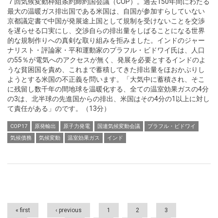
７回気候変動枠組条約締約国会議（COP）。過去150年間にわたる
最大の温暖ガス排出国である米国は、自国が参加すらしていない
京都議定書で中国が発展途上国として規制を受けないことを交渉
を遅らせる口実にし、交渉自らの排出量をしばることになる世界
的な規制作りへの真剣な取り組みを拒みました。インドのジャー
ナリスト・評論家・平和運動家のプラフル・ビドワイ氏は、人口
の55％が電気へのアクセスが無く、発展を必要とするインドのよ
うな貧困国を責め、これまで蓄積してきた排出量をほおかぶりし
ようとする米国の不正義を問います。「大気中に蓄積され、そこ
に残留し数千年の間地球を温暖化する、全ての温室効果ガスの4分
の3は、北半球の先進国からの排出、米国はその4分の1以上に対し
て責任がある」のです。（13分）
COP17
原発輸出
原子力発電
国連気候変動会議
プラフル・ビドワイ
気候債務
気候変動
温室効果ガス
インド
Pages
« first
‹ previous
1
2
3