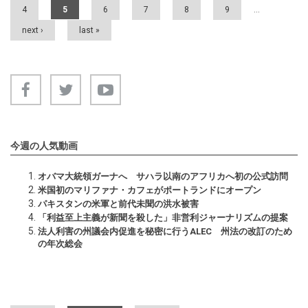
4
5
6
7
8
9
…
next ›
last »
今週の人気動画
オバマ大統領ガーナへ サハラ以南のアフリカへ初の公式訪問
米国初のマリファナ・カフェがポートランドにオープン
パキスタンの米軍と前代未聞の洪水被害
「利益至上主義が新聞を殺した」非営利ジャーナリズムの提案
法人利害の州議会内促進を秘密に行うALEC 州法の改訂のため
の年次総会