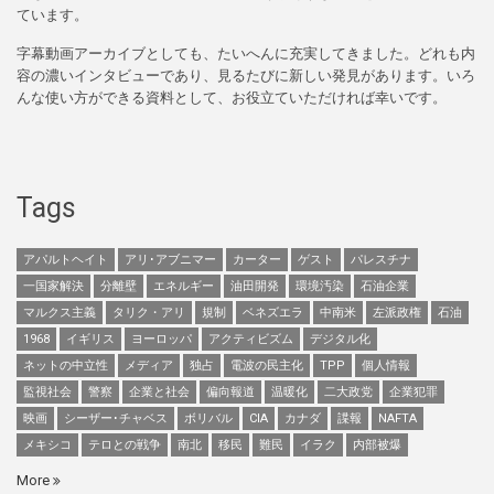
ています。
字幕動画アーカイブとしても、たいへんに充実してきました。どれも内
容の濃いインタビューであり、見るたびに新しい発見があります。いろ
んな使い方ができる資料として、お役立ていただければ幸いです。
Tags
アパルトヘイト
アリ･アブニマー
カーター
ゲスト
パレスチナ
一国家解決
分離壁
エネルギー
油田開発
環境汚染
石油企業
マルクス主義
タリク・アリ
規制
ベネズエラ
中南米
左派政権
石油
1968
イギリス
ヨーロッパ
アクティビズム
デジタル化
ネットの中立性
メディア
独占
電波の民主化
TPP
個人情報
監視社会
警察
企業と社会
偏向報道
温暖化
二大政党
企業犯罪
映画
シーザー･チャベス
ボリバル
CIA
カナダ
諜報
NAFTA
メキシコ
テロとの戦争
南北
移民
難民
イラク
内部被爆
More