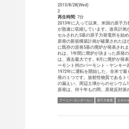
2013/8/28(Wed)
2
再生時間:
7分
2013年に入って以来、米国の原子力
が急速に収縮しています。改良計画
セルされた5基の原子力発電所を始め
原発の新規構築計画が破棄されたほ
に既存の原発5基の廃炉が発表され
れは、1年間に廃炉が決まった原発
は、過去最大です。8月に廃炉が発
ーモント州のバーモント・ヤンキー
1972年に運転を開始した、全米で最
発の１つです。放射性物質であるト
の漏えい、周辺土壌からのセシウム1
原発は、何十年もの間、原発反対派
アーニー･ガンダーセン
原子力発電
エネル