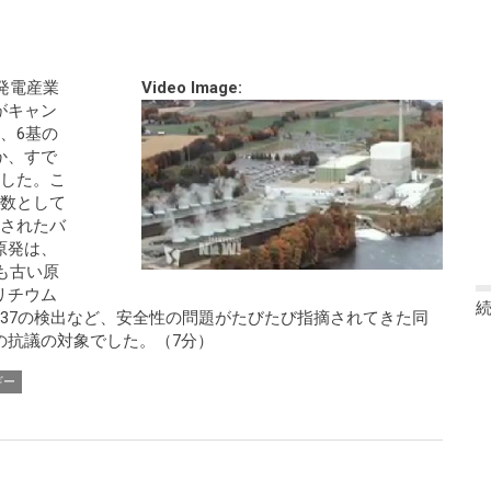
発電産業
Video Image:
がキャン
、6基の
か、すで
ました。こ
の数として
表されたバ
原発は、
も古い原
リチウム
37の検出など、安全性の問題がたびたび指摘されてきた同
の抗議の対象でした。（7分）
ギー