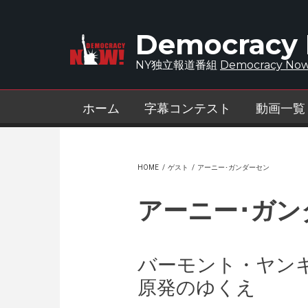
Skip to main content
Democracy
NY独立報道番組
Democracy Now
ホーム
字幕コンテスト
動画一覧
HOME
/
ゲスト
/
アーニー･ガンダーセン
アーニー･ガン
バーモント・ヤン
原発のゆくえ