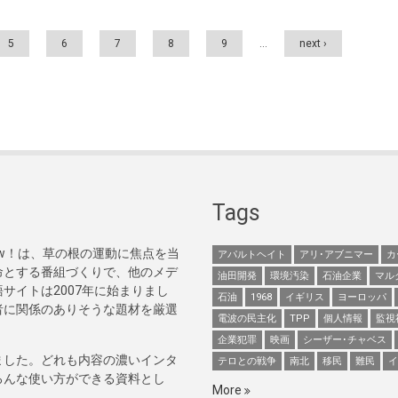
5
6
7
8
9
…
next ›
Tags
Now！は、草の根の運動に焦点を当
アパルトヘイト
アリ･アブニマー
カ
命とする番組づくりで、他のメデ
油田開発
環境汚染
石油企業
マル
サイトは2007年に始まりまし
石油
1968
イギリス
ヨーロッパ
者に関係のありそうな題材を厳選
電波の民主化
TPP
個人情報
監視
企業犯罪
映画
シーザー･チャベス
ました。どれも内容の濃いインタ
テロとの戦争
南北
移民
難民
イ
ろんな使い方ができる資料とし
More