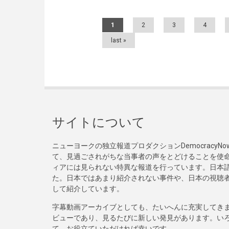
Pages
1
2
3
4
last »
サイトについて
ニューヨークの独立報道プロダクションDemocracy
て、見過ごされがちな当事者の声をとどけることを使
ィアには見られない特異な報道を行っています。日本語
た。日本ではあまり紹介されない事件や、日本の視聴
して紹介しています。
字幕動画アーカイブとしても、たいへんに充実してき
ビューであり、見るたびに新しい発見があります。い
て、お役立ていただければ幸いです。