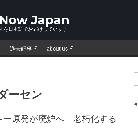
 Now Japan
!
を日本語でお届けしています
過去記事
about us
ダーセン
今
キー原発が廃炉へ 老朽化する