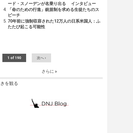
ード・スノーデンが名乗り出る インタビュー
「命のための行進」銃規制を求める生徒たちのス
ピーチ
70年前に強制収容された12万人の日系米国人：ふ
たたび起こる可能性
1 of 190
次へ ›
さらに
続きを観る