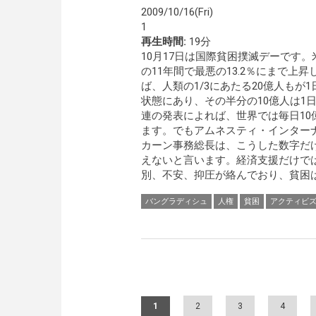
2009/10/16(Fri)
1
再生時間:
19分
10月17日は国際貧困撲滅デーです
の11年間で最悪の13.2％にまで上
ば、人類の1/3にあたる20億人もが
状態にあり、その半分の10億人は1
連の発表によれば、世界では毎日10
ます。でもアムネスティ・インター
カーン事務総長は、こうした数字だ
えないと言います。経済支援だけで
別、不安、抑圧が絡んでおり、貧困
バングラディシュ
人権
貧困
アクティビ
Pages
1
2
3
4