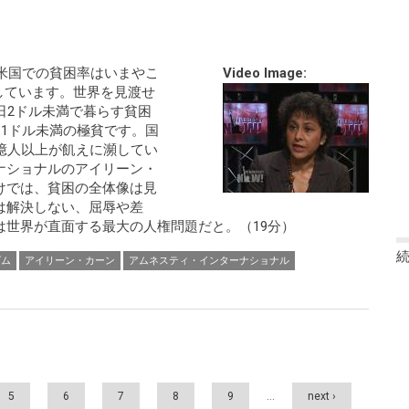
。米国での貧困率はいまやこ
Video Image:
昇しています。世界を見渡せ
1日2ドル未満で暮らす貧困
日1ドル未満の極貧です。国
億人以上が飢えに瀕してい
ナショナルのアイリーン・
けでは、貧困の全体像は見
は解決しない、屈辱や差
は世界が直面する最大の人権問題だと。（19分）
ズム
アイリーン・カーン
アムネスティ・インターナショナル
5
6
7
8
9
…
next ›