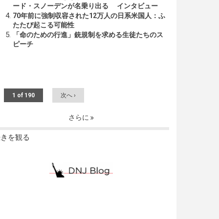
ード・スノーデンが名乗り出る インタビュー
70年前に強制収容された12万人の日系米国人：ふ
たたび起こる可能性
「命のための行進」銃規制を求める生徒たちのス
ピーチ
1 of 190
次へ ›
さらに
続きを観る