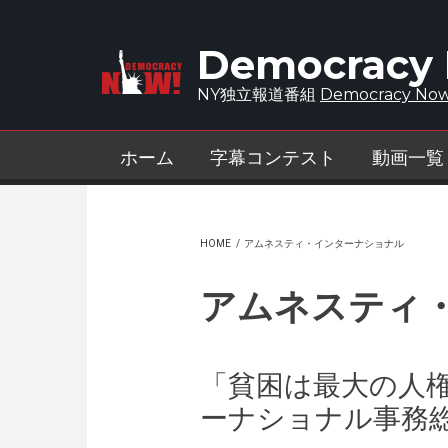
Skip to main content
Democracy
NY独立報道番組
Democracy Now
ホーム
字幕コンテスト
動画一覧
HOME
/
アムネスティ・インターナショナル
アムネスティ
「貧困は最大の人
ーナショナル事務