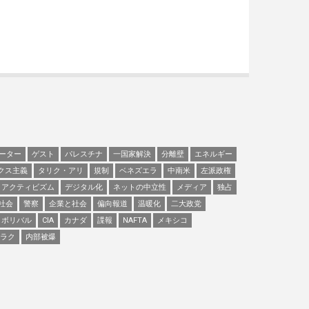
ーター
ゲスト
パレスチナ
一国家解決
分離壁
エネルギー
クス主義
タリク・アリ
規制
ベネズエラ
中南米
左派政権
アクティビズム
デジタル化
ネットの中立性
メディア
独占
社会
警察
企業と社会
偏向報道
温暖化
二大政党
ボリバル
CIA
カナダ
諜報
NAFTA
メキシコ
ラク
内部被爆