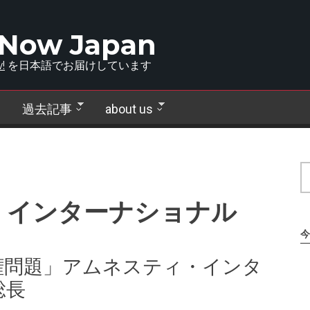
 Now Japan
!
を日本語でお届けしています
過去記事
about us
・インターナショナル
今
権問題」アムネスティ・インタ
総長