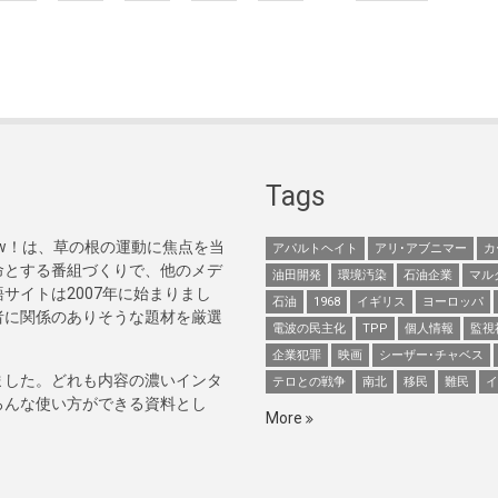
Tags
Now！は、草の根の運動に焦点を当
アパルトヘイト
アリ･アブニマー
カ
命とする番組づくりで、他のメデ
油田開発
環境汚染
石油企業
マル
サイトは2007年に始まりまし
石油
1968
イギリス
ヨーロッパ
者に関係のありそうな題材を厳選
電波の民主化
TPP
個人情報
監視
企業犯罪
映画
シーザー･チャベス
ました。どれも内容の濃いインタ
テロとの戦争
南北
移民
難民
イ
ろんな使い方ができる資料とし
More