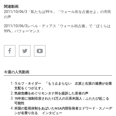
関連動画:
2011/10/06/3
「私たちは99％」「ウォール街を占拠せよ」の市民
の声
2011/10/06/3
レベル・ディアス「ウォール街占拠」で「ぼくらは
99%」パフォーマンス
今週の人気動画
ラルフ・ネイダー 「もう止まらない 左派と右派の連携が企業
支配をくつがえす」
気候危機をめぐりモンタナ州を提訴した若者の声
70年前に強制収容された12万人の日系米国人：ふたたび起こる
可能性
米国の監視体制をあばいたNSA内部告発者エドワード・スノーデ
ンが名乗り出る インタビュー