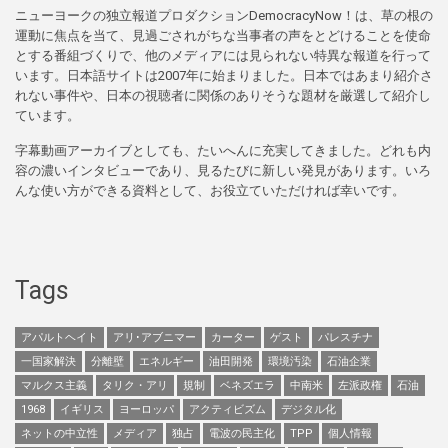
ニューヨークの独立報道プロダクションDemocracyNow！は、草の根の
運動に焦点を当て、見過ごされがちな当事者の声をとどけることを使命
とする番組づくりで、他のメディアには見られない特異な報道を行って
います。日本語サイトは2007年に始まりました。日本ではあまり紹介さ
れない事件や、日本の視聴者に関係のありそうな題材を厳選して紹介し
ています。
字幕動画アーカイブとしても、たいへんに充実してきました。どれも内
容の濃いインタビューであり、見るたびに新しい発見があります。いろ
んな使い方ができる資料として、お役立ていただければ幸いです。
Tags
アパルトヘイト
アリ･アブニマー
カーター
ゲスト
パレスチナ
一国家解決
分離壁
エネルギー
油田開発
環境汚染
石油企業
マルクス主義
タリク・アリ
規制
ベネズエラ
中南米
左派政権
石油
1968
イギリス
ヨーロッパ
アクティビズム
デジタル化
ネットの中立性
メディア
独占
電波の民主化
TPP
個人情報