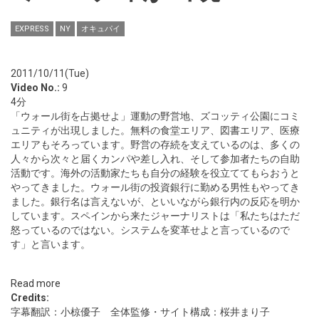
EXPRESS
NY
オキュパイ
2011/10/11(Tue)
Video No.:
9
4分
「ウォール街を占拠せよ」運動の野営地、ズコッティ公園にコミ
ュニティが出現しました。無料の食堂エリア、図書エリア、医療
エリアもそろっています。野営の存続を支えているのは、多くの
人々から次々と届くカンパや差し入れ、そして参加者たちの自助
活動です。海外の活動家たちも自分の経験を役立ててもらおうと
やってきました。ウォール街の投資銀行に勤める男性もやってき
ました。銀行名は言えないが、といいながら銀行内の反応を明か
しています。スペインから来たジャーナリストは「私たちはただ
怒っているのではない。システムを変革せよと言っているので
す」と言います。
Read more
Credits:
字幕翻訳：小椋優子 全体監修・サイト構成：桜井まり子