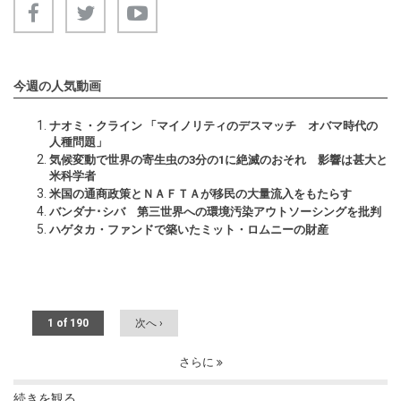
今週の人気動画
ナオミ・クライン 「マイノリティのデスマッチ オバマ時代の
人種問題」
気候変動で世界の寄生虫の3分の1に絶滅のおそれ 影響は甚大と
米科学者
米国の通商政策とＮＡＦＴＡが移民の大量流入をもたらす
バンダナ･シバ 第三世界への環境汚染アウトソーシングを批判
ハゲタカ・ファンドで築いたミット・ロムニーの財産
1 of 190
次へ ›
さらに
続きを観る