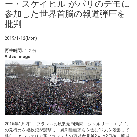
ー・スケイヒル がパリのデモに
参加した世界首脳の報道弾圧を
批判
2015/1/12(Mon)
1
再生時間:
１２分
Video Image:
2015年1月7日、フランスの風刺週刊新聞「シャルリー・エブド」
の発行元を複数犯が襲撃し、風刺漫画家らを含む12人を殺害して
逃亡、アルジェリア系フランス人の容疑者兄弟2人は2日後に籠城