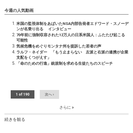
今週の人気動画
米国の監視体制をあばいたNSA内部告発者エドワード・スノーデ
ンが名乗り出る インタビュー
70年前に強制収容された12万人の日系米国人：ふたたび起こる
可能性
気候危機をめぐりモンタナ州を提訴した若者の声
ラルフ・ネイダー 「もう止まらない 左派と右派の連携が企業
支配をくつがえす」
「命のための行進」銃規制を求める生徒たちのスピーチ
1 of 190
次へ ›
さらに
続きを観る