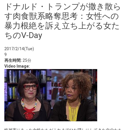
ドナルド・トランプが撒き散ら
す肉食獣系略奪思考：女性への
暴力根絶を訴え立ち上がる女た
ちのV-Day
2017/2/14(Tue)
9
再生時間:
25分
Video Image: