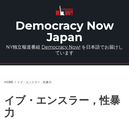
Skip to main content
Democracy Now
Japan
NY独立報道番組
Democracy Now!
を日本語でお届けし
ています
HOME
/
イブ・エンスラー，性暴力
イブ・エンスラー，性暴
力