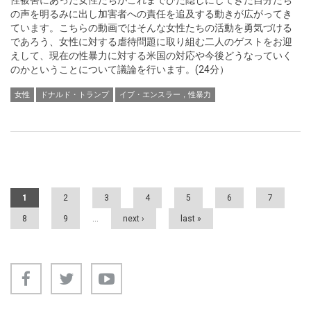
性被害にあった女性たちがこれまでひた隠しにしてきた自分たち
の声を明るみに出し加害者への責任を追及する動きが広がってき
ています。こちらの動画ではそんな女性たちの活動を勇気づける
であろう、女性に対する虐待問題に取り組む二人のゲストをお迎
えして、現在の性暴力に対する米国の対応や今後どうなっていく
のかということについて議論を行います。(24分）
女性
ドナルド・トランプ
イブ・エンスラー，性暴力
Pages
1
2
3
4
5
6
7
8
9
…
next ›
last »