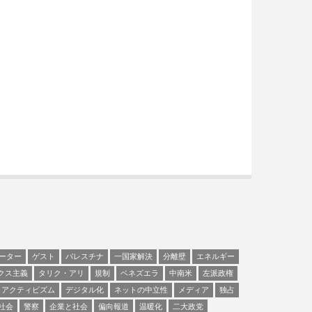
ーター
ゲスト
パレスチナ
一国家解決
分離壁
エネルギー
クス主義
タリク・アリ
規制
ベネズエラ
中南米
左派政権
アクティビズム
デジタル化
ネットの中立性
メディア
独占
社会
警察
企業と社会
偏向報道
温暖化
二大政党