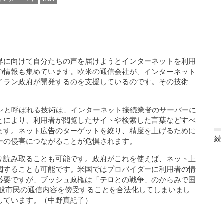
界に向けて自分たちの声を届けようとインターネットを利用
の情報も集めています。欧米の通信会社が、インターネット
イラン政府が開発するのを支援しているのです。その技術
ョンと呼ばれる技術は、インターネット接続業者のサーバーに
とにより、利用者が閲覧したサイトや検索した言葉などすべ
ます。ネット広告のターゲットを絞り、精度を上げるために
ーの侵害につながることが危惧されます。
り読み取ることも可能です。政府がこれを使えば、ネット上
閲することも可能です。米国ではプロバイダーに利用者の情
必要ですが、ブッシュ政権は「テロとの戦争」のからみで国
一般市民の通信内容を傍受することを合法化してしまいまし
しています。（中野真紀子）