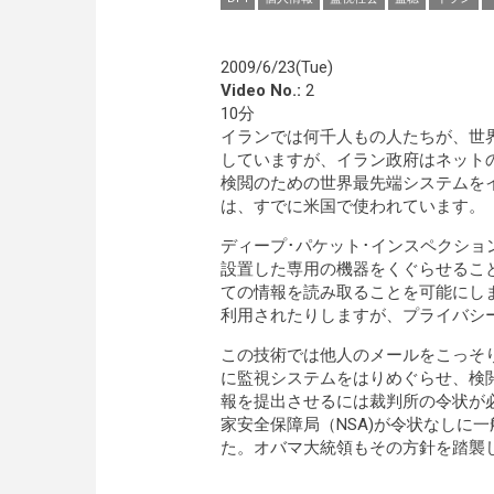
2009/6/23(Tue)
Video No.:
2
10分
イランでは何千人もの人たちが、世
していますが、イラン政府はネット
検閲のための世界最先端システムを
は、すでに米国で使われています。
ディープ･パケット･インスペクシ
設置した専用の機器をくぐらせるこ
ての情報を読み取ることを可能にし
利用されたりしますが、プライバシ
この技術では他人のメールをこっそ
に監視システムをはりめぐらせ、検
報を提出させるには裁判所の令状が
家安全保障局（NSA)が令状なしに
た。オバマ大統領もその方針を踏襲