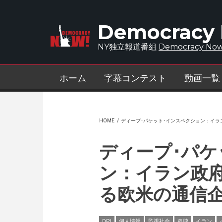
Skip to main content
Democracy
NY独立報道番組
Democracy Now
ホーム
字幕コンテスト
動画一覧
HOME
/
ディープ･パケット･インスペクション：イ
ディープ･パケ
ン：イラン政
る欧米の通信
DPI
個人情報
監視社会
盗聴
イラン