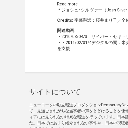
Read more
＊ジョシュ･シルヴァー（Josh Si
Credits:
字幕翻訳：桜井まり子／全
関連動画:
・
2010/03/04/3
サイバー・セキュリ
・・
2011/02/01/4
デジタルの闇：米
を支援
サイトについて
ニューヨークの独立報道プロダクションDemocracy
て、見過ごされがちな当事者の声をとどけることを使
ィアには見られない特異な報道を行っています。日本語
た。日本ではあまり紹介されない事件や、日本の視聴