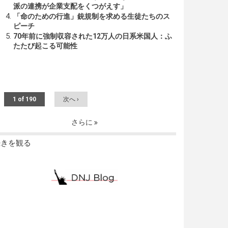
派の連携が企業支配をくつがえす」
「命のための行進」銃規制を求める生徒たちのス
ピーチ
70年前に強制収容された12万人の日系米国人：ふ
たたび起こる可能性
1 of 190
次へ ›
さらに
続きを観る