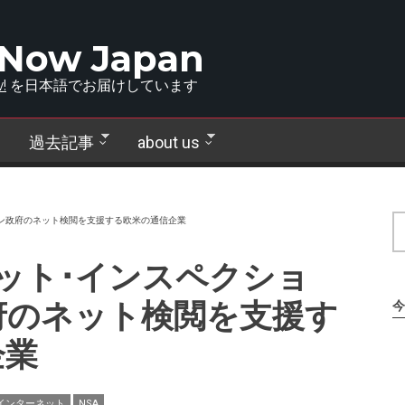
 Now Japan
!
を日本語でお届けしています
過去記事
about us
ラン政府のネット検閲を支援する欧米の通信企業
ット･インスペクショ
府のネット検閲を支援す
今
企業
インターネット
NSA