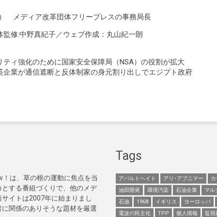
lver） メディア改革団体フリープレスの事務局長
体監修:中野真紀子／ウェブ作成：丸山紀一朗
ティ強化のために国家安全保障局（NSA）の役割が拡大
英企業が通信遮断と反体制家の身元割り出しでエジプト政府
Tags
Now！は、草の根の運動に焦点を当
アパルトヘイト
アリ･アブニマー
カ
命とする番組づくりで、他のメデ
油田開発
環境汚染
石油企業
マル
サイトは2007年に始まりまし
石油
1968
イギリス
ヨーロッパ
者に関係のありそうな題材を厳選
電波の民主化
TPP
個人情報
監視