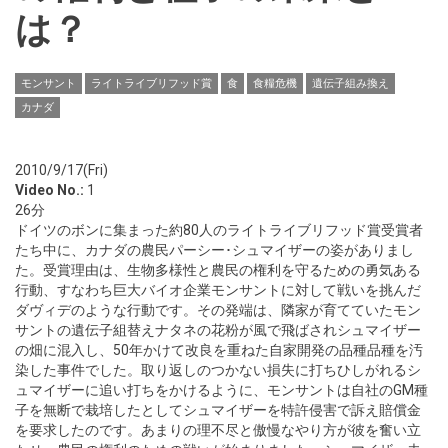
は？
モンサント
ライトライブリフッド賞
食
食糧危機
遺伝子組み換え
カナダ
2010/9/17(Fri)
Video No.:
1
26分
ドイツのボンに集まった約80人のライトライブリフッド賞受賞者
たち中に、カナダの農民パーシー･シュマイザーの姿がありまし
た。受賞理由は、生物多様性と農民の権利を守るための勇気ある
行動、すなわち巨大バイオ企業モンサントに対して戦いを挑んだ
ダヴィデのような行動です。その発端は、隣家が育てていたモン
サントの遺伝子組替えナタネの花粉が風で飛ばされシュマイザー
の畑に混入し、50年かけて改良を重ねた自家開発の品種品種を汚
染した事件でした。取り返しのつかない損失に打ちひしがれるシ
ュマイザーに追い打ちをかけるように、モンサントは自社のGM種
子を無断で栽培したとしてシュマイザーを特許侵害で訴え賠償金
を要求したのです。あまりの理不尽と傲慢なやり方が彼を奮い立