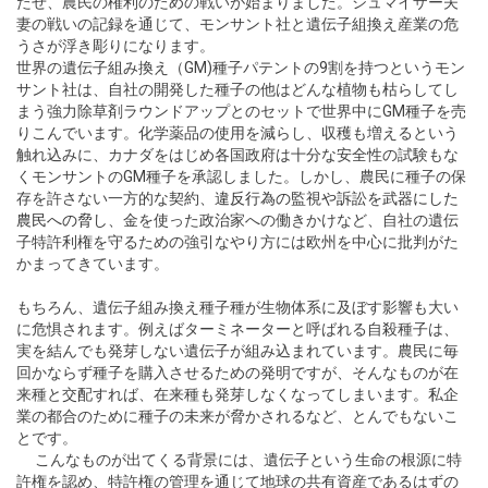
たせ、農民の権利のための戦いが始まりました。シュマイザー夫
妻の戦いの記録を通じて、モンサント社と遺伝子組換え産業の危
うさが浮き彫りになります。
世界の遺伝子組み換え（GM)種子パテントの9割を持つというモン
サント社は、自社の開発した種子の他はどんな植物も枯らしてし
まう強力除草剤ラウンドアップとのセットで世界中にGM種子を売
りこんでいます。化学薬品の使用を減らし、収穫も増えるという
触れ込みに、カナダをはじめ各国政府は十分な安全性の試験もな
くモンサントのGM種子を承認しました。しかし、農民に種子の保
存を許さない一方的な契約、
違反行為の監視や訴訟を武器にした
農民への脅し
、金を使った政治家への働きかけなど、自社の遺伝
子特許利権を守るための強引なやり方には欧州を中心に批判がた
かまってきています。
もちろん、遺伝子組み換え種子種が生物体系に及ぼす影響も大い
に危惧されます。例えばターミネーターと呼ばれる自殺種子は、
実を結んでも発芽しない遺伝子が組み込まれています。農民に毎
回かならず種子を購入させるための発明ですが、そんなものが在
来種と交配すれば、在来種も発芽しなくなってしまいます。私企
業の都合のために種子の未来が脅かされるなど、とんでもないこ
とです。
こんなものが出てくる背景には、遺伝子という生命の根源に特
許権を認め、特許権の管理を通じて地球の共有資産であるはずの