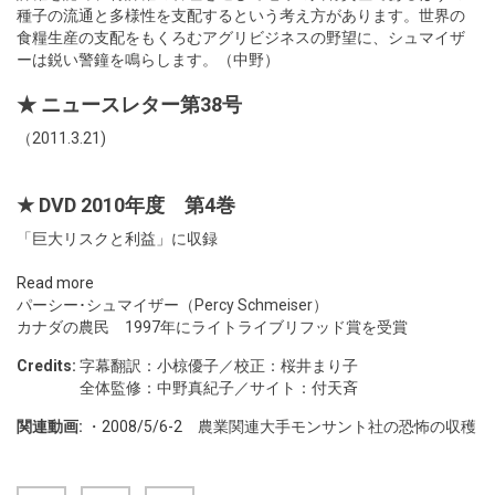
種子の流通と多様性を支配するという考え方があります。世界の
食糧生産の支配をもくろむアグリビジネスの野望に、シュマイザ
ーは鋭い警鐘を鳴らします。（中野）
★ ニュースレター第38号
（2011.3.21)
★ DVD 2010年度 第4巻
「巨大リスクと利益」に収録
Read more
パーシー･シュマイザー（Percy Schmeiser）
カナダの農民 1997年にライトライブリフッド賞を受賞
Credits:
字幕翻訳：小椋優子／校正：桜井まり子
全体監修：中野真紀子／サイト：付天斉
関連動画:
・
2008/5/6-2
農業関連大手モンサント社の恐怖の収穫