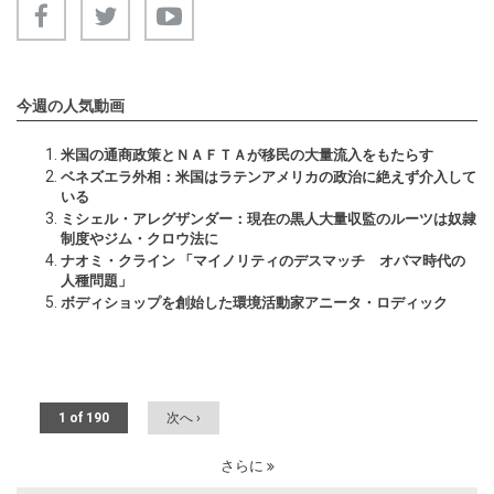
今週の人気動画
米国の通商政策とＮＡＦＴＡが移民の大量流入をもたらす
ベネズエラ外相：米国はラテンアメリカの政治に絶えず介入して
いる
ミシェル・アレグザンダー：現在の黒人大量収監のルーツは奴隷
制度やジム・クロウ法に
ナオミ・クライン 「マイノリティのデスマッチ オバマ時代の
人種問題」
ボディショップを創始した環境活動家アニータ・ロディック
1 of 190
次へ ›
さらに