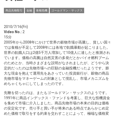
商品先物取引
金融
食糧危機
ゴールドマン・サックス
2010/7/16(Fri)
Video No.:
2
15分
2005年から2008年にかけて世界の穀物市場が高騰し、貧しい国々
では食糧が不足して2008年には各地で飢餓暴動が起こりました。
世界の飢餓人口は2億5千万人増加して10億人に達したと推測され
ています。価格の高騰は自然災害の多発だとかバイオ燃料ブーム
のためとか、当時さまざまな説明がなされましたが、どうやら決
定的だったのは先物市場への巨額の金融投機だったようです。膨
大な現金を抱えて運用先をあさっていた投資銀行が、穀物の商品
先物市場をマネーゲームの対象として撹乱し、市場メカニズムを
めちゃくちゃにしてしまったのです。
先鞭を切ったのは、またもゴールドマン・サックスのようです。
1991年に商品インデックス・ファンドを考案し、巨大な投機資金
を集めて市場に介入しました。商品先物市場の本来の目的は価格
の安定化です。売り手と買い手が将来のある時点であらかじめ定
めた価格で取引をする約束を交わすことによって、極端な価格変