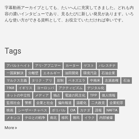
字幕動画アーカイブとしても、たいへんに充実してきました。どれも内
容の濃いインタビューであり、見るたびに新しい発見があります。いろ
んな使い方ができる資料として、お役立ていただければ幸いです。
Tags
アパルトヘイト
アリ･アブニマー
カーター
ゲスト
パレスチナ
一国家解決
分離壁
エネルギー
油田開発
環境汚染
石油企業
マルクス主義
タリク・アリ
規制
ベネズエラ
中南米
左派政権
石油
1968
イギリス
ヨーロッパ
アクティビズム
デジタル化
ネットの中立性
メディア
独占
電波の民主化
TPP
個人情報
監視社会
警察
企業と社会
偏向報道
温暖化
二大政党
企業犯罪
映画
シーザー･チャベス
ボリバル
CIA
カナダ
諜報
NAFTA
メキシコ
テロとの戦争
南北
移民
難民
イラク
内部被爆
More