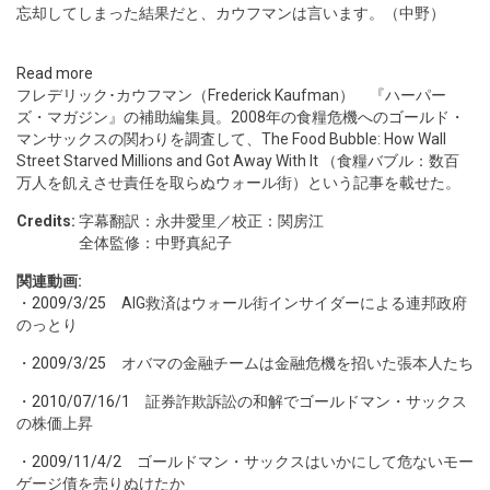
忘却してしまった結果だと、カウフマンは言います。（中野）
Read more
フレデリック･カウフマン（Frederick Kaufman） 『ハーパー
ズ・マガジン』の補助編集員。2008年の食糧危機へのゴールド・
マンサックスの関わりを調査して、The Food Bubble: How Wall
Street Starved Millions and Got Away With It （食糧バブル：数百
万人を飢えさせ責任を取らぬウォール街）という記事を載せた。
Credits:
字幕翻訳：永井愛里／校正：関房江
全体監修：中野真紀子
関連動画:
・
2009/3/25
AIG救済はウォール街インサイダーによる連邦政府
のっとり
・
2009/3/25
オバマの金融チームは金融危機を招いた張本人たち
・
2010/07/16/1
証券詐欺訴訟の和解でゴールドマン・サックス
の株価上昇
・
2009/11/4/2
ゴールドマン・サックスはいかにして危ないモー
ゲージ債を売りぬけたか