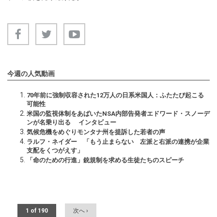
今週の人気動画
70年前に強制収容された12万人の日系米国人：ふたたび起こる
可能性
米国の監視体制をあばいたNSA内部告発者エドワード・スノーデ
ンが名乗り出る インタビュー
気候危機をめぐりモンタナ州を提訴した若者の声
ラルフ・ネイダー 「もう止まらない 左派と右派の連携が企業
支配をくつがえす」
「命のための行進」銃規制を求める生徒たちのスピーチ
1 of 190
次へ ›