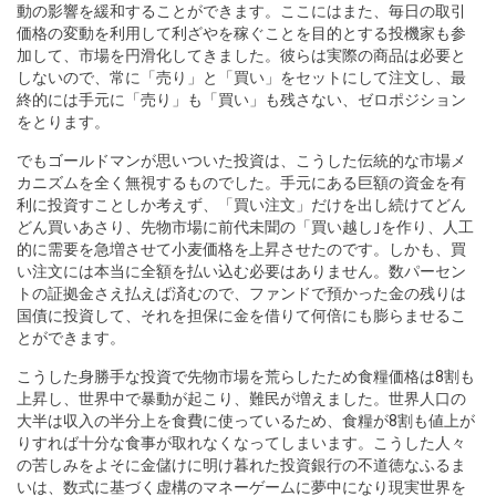
動の影響を緩和することができます。ここにはまた、毎日の取引
価格の変動を利用して利ざやを稼ぐことを目的とする投機家も参
加して、市場を円滑化してきました。彼らは実際の商品は必要と
しないので、常に「売り」と「買い」をセットにして注文し、最
終的には手元に「売り」も「買い」も残さない、ゼロポジション
をとります。
でもゴールドマンが思いついた投資は、こうした伝統的な市場メ
カニズムを全く無視するものでした。手元にある巨額の資金を有
利に投資すことしか考えず、「買い注文」だけを出し続けてどん
どん買いあさり、先物市場に前代未聞の「買い越し｣を作り、人工
的に需要を急増させて小麦価格を上昇させたのです。しかも、買
い注文には本当に全額を払い込む必要はありません。数パーセン
トの証拠金さえ払えば済むので、ファンドで預かった金の残りは
国債に投資して、それを担保に金を借りて何倍にも膨らませるこ
とができます。
こうした身勝手な投資で先物市場を荒らしたため食糧価格は8割も
上昇し、世界中で暴動が起こり、難民が増えました。世界人口の
大半は収入の半分上を食費に使っているため、食糧が8割も値上が
りすれば十分な食事が取れなくなってしまいます。こうした人々
の苦しみをよそに金儲けに明け暮れた投資銀行の不道徳なふるま
いは、数式に基づく虚構のマネーゲームに夢中になり現実世界を