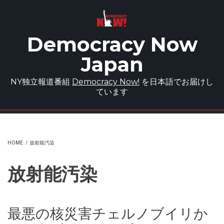
Skip to main content
Democracy Now
Japan
NY独立報道番組
Democracy Now!
を日本語でお届けし
ています
HOME
/
放射能汚染
放射能汚染
最悪の核災害チェルノブイリか