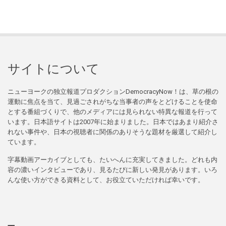
サイトについて
ニューヨークの独立報道プロダクションDemocracyNow！は、草の根の
運動に焦点を当て、見過ごされがちな当事者の声をとどけることを使命
とする番組づくりで、他のメディアには見られない特異な報道を行って
います。日本語サイトは2007年に始まりました。日本ではあまり紹介さ
れない事件や、日本の視聴者に関係のありそうな題材を厳選して紹介し
ています。
字幕動画アーカイブとしても、たいへんに充実してきました。どれも内
容の濃いインタビューであり、見るたびに新しい発見があります。いろ
んな使い方ができる資料として、お役立ていただければ幸いです。