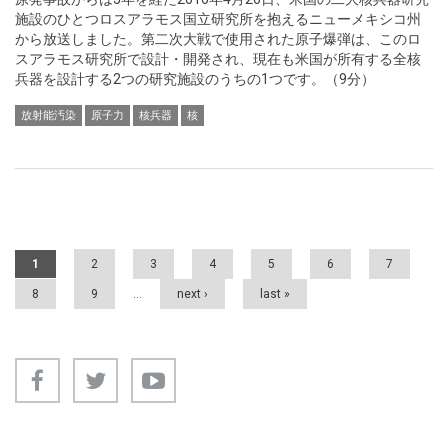
施設のひとつロスアラモス国立研究所を抱えるニューメキシコ州
から放送しました。第二次大戦で使用された原子爆弾は、このロ
スアラモス研究所で設計・開発され、現在も米国が所有する全核
兵器を設計する2つの研究施設のうちの1つです。（9分）
放射能汚染
原子力
核兵器
核
Pages
1
2
3
4
5
6
7
8
9
…
next ›
last »