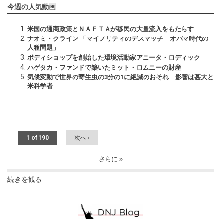
今週の人気動画
米国の通商政策とＮＡＦＴＡが移民の大量流入をもたらす
ナオミ・クライン 「マイノリティのデスマッチ オバマ時代の
人種問題」
ボディショップを創始した環境活動家アニータ・ロディック
ハゲタカ・ファンドで築いたミット・ロムニーの財産
気候変動で世界の寄生虫の3分の1に絶滅のおそれ 影響は甚大と
米科学者
1 of 190
次へ ›
さらに
続きを観る