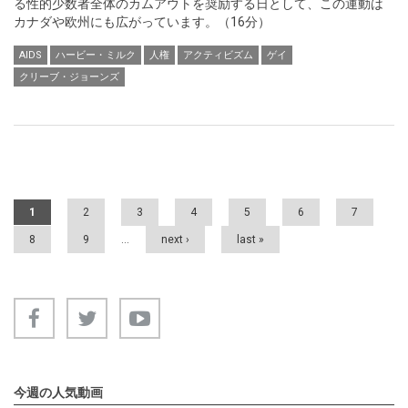
る性的少数者全体のカムアウトを奨励する日として、この運動は
カナダや欧州にも広がっています。（16分）
AIDS
ハービー・ミルク
人権
アクティビズム
ゲイ
クリーブ・ジョーンズ
Pages
1
2
3
4
5
6
7
8
9
…
next ›
last »
今週の人気動画