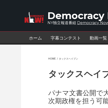
Skip to main content
Democracy
NY独立報道番組
Democracy Now
ホーム
字幕コンテスト
動画一覧
HOME
/
タックスヘイブン
タックスヘイ
パナマ文書公開で
次期政権を担う可