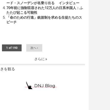
ード・スノーデンが名乗り出る インタビュー
70年前に強制収容された12万人の日系米国人：ふ
たたび起こる可能性
「命のための行進」銃規制を求める生徒たちのス
ピーチ
1 of 190
次へ ›
さらに
続きを観る