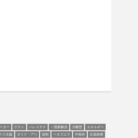
ーター
ゲスト
パレスチナ
一国家解決
分離壁
エネルギー
クス主義
タリク・アリ
規制
ベネズエラ
中南米
左派政権