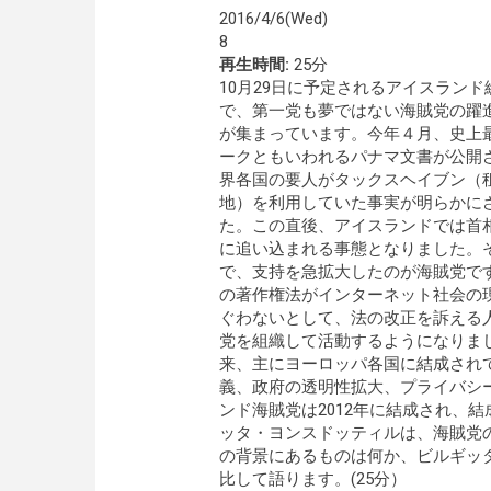
2016/4/6(Wed)
8
再生時間:
25分
10月29日に予定されるアイスランド
で、第一党も夢ではない海賊党の躍
が集まっています。今年４月、史上
ークともいわれるパナマ文書が公開
界各国の要人がタックスヘイブン（
地）を利用していた事実が明らかに
た。この直後、アイスランドでは首
に追い込まれる事態となりました。
で、支持を急拡大したのが海賊党で
の著作権法がインターネット社会の
ぐわないとして、法の改正を訴える人
党を組織して活動するようになりまし
来、主にヨーロッパ各国に結成され
義、政府の透明性拡大、プライバシ
ンド海賊党は2012年に結成され、
ッタ・ヨンスドッティルは、海賊党
の背景にあるものは何か、ビルギッ
比して語ります。(25分）