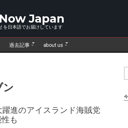
 Now Japan
!
を日本語でお届けしています
過去記事
about us
ブン
今
大躍進のアイスランド海賊党
能性も