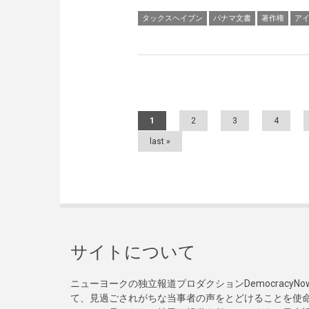
タックスヘイブン
パナマ文書
著作権
ア
Pages
1
2
3
4
last »
サイトについて
ニューヨークの独立報道プロダクションDemocracy
て、見過ごされがちな当事者の声をとどけることを使