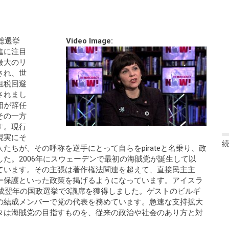
総選挙
Video Image:
進に注目
最大のリ
され、世
租税回避
されまし
相が辞任
その一方
す。現行
現実にそ
たちが、その呼称を逆手にとって自らをpirateと名乗り、政
た。2006年にスウェーデンで最初の海賊党が誕生して以
ています。その主張は著作権法関連を超えて、直接民主主
ー保護といった政策を掲げるようになっています。アイスラ
結成翌年の国政選挙で3議席を獲得しました。ゲストのビルギ
の結成メンバーで党の代表を務めています。急速な支持拡大
タは海賊党の目指すものを、従来の政治や社会のあり方と対