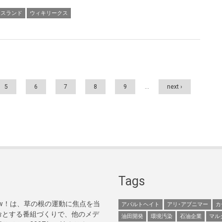
イスランド
ウィキリークス
5
6
7
8
9
…
next ›
Tags
Now！は、草の根の運動に焦点を当
アパルトヘイト
アリ･アブニマー
カ
命とする番組づくりで、他のメデ
油田開発
環境汚染
石油企業
マル