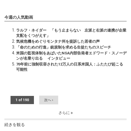
今週の人気動画
ラルフ・ネイダー 「もう止まらない 左派と右派の連携が企業
支配をくつがえす」
気候危機をめぐりモンタナ州を提訴した若者の声
「命のための行進」銃規制を求める生徒たちのスピーチ
米国の監視体制をあばいたNSA内部告発者エドワード・スノーデ
ンが名乗り出る インタビュー
70年前に強制収容された12万人の日系米国人：ふたたび起こる
可能性
1 of 190
次へ ›
さらに
続きを観る