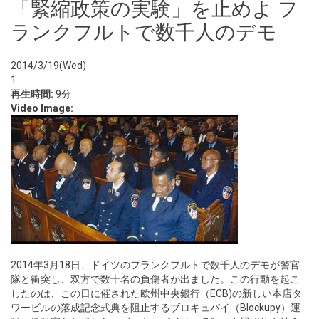
「緊縮政策の実験」を止めよ フ
ランクフルトで数千人のデモ
2014/3/19(Wed)
1
再生時間:
9分
Video Image:
2014年3月18日、ドイツのフランクフルトで数千人のデモが警官
隊と衝突し、双方で数十名の負傷者が出ました。この行動を起こ
したのは、この日に催された欧州中央銀行（ECB)の新しい本店タ
ワービルの落成記念式典を阻止するブロキュパイ（Blockupy）運