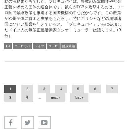
動の活動家たちでした。ブロキュパイは、多数の左翼団体や社会
正義を求める団体の連合体です。彼らがECBを攻撃するのは、ユー
ロ圏で緊縮政策を推進する国際機構の中心だからです。この政策
が欧州全体に貧困と失業をもたらし、特にギリシャなどの周縁諸
国にひどい影響を与えていると、「ブロキュパイ」デモに参加し
たドイツ人の気候正義活動家タジオ・ミューラーは語ります。(9
分）
EU
ヨーロッパ
ドイツ
ユーロ
財政緊縮
Pages
1
2
3
4
5
6
7
8
9
…
next ›
last »