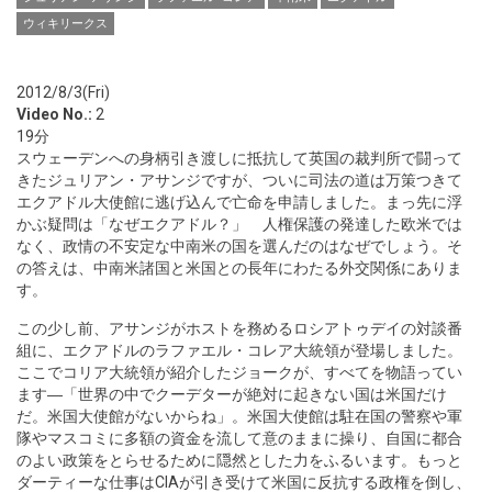
ウィキリークス
2012/8/3(Fri)
Video No.:
2
19分
スウェーデンへの身柄引き渡しに抵抗して英国の裁判所で闘って
きたジュリアン・アサンジですが、ついに司法の道は万策つきて
エクアドル大使館に逃げ込んで亡命を申請しました。まっ先に浮
かぶ疑問は「なぜエクアドル？」 人権保護の発達した欧米では
なく、政情の不安定な中南米の国を選んだのはなぜでしょう。そ
の答えは、中南米諸国と米国との長年にわたる外交関係にありま
す。
この少し前、アサンジがホストを務めるロシアトゥデイの対談番
組に、エクアドルのラファエル・コレア大統領が登場しました。
ここでコリア大統領が紹介したジョークが、すべてを物語ってい
ます―「世界の中でクーデターが絶対に起きない国は米国だけ
だ。米国大使館がないからね」。米国大使館は駐在国の警察や軍
隊やマスコミに多額の資金を流して意のままに操り、自国に都合
のよい政策をとらせるために隠然とした力をふるいます。もっと
ダーティーな仕事はCIAが引き受けて米国に反抗する政権を倒し、