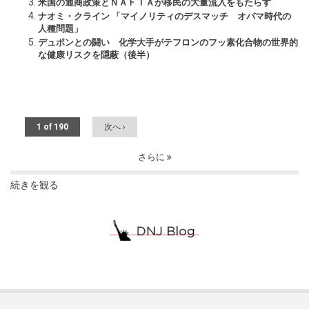
米国の通商政策とＮＡＦＴＡが移民の大量流入をもたらす
ナオミ・クライン 「マイノリティのデスマッチ オバマ時代の
人種問題」
デュポンとの闘い 化学大手がテフロンのフッ素化合物の世界的
な健康リスクを隠蔽（後半）
1 of 190
次へ ›
さらに
続きを観る