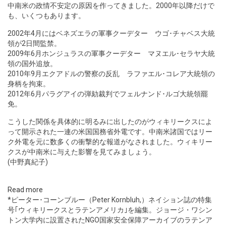
中南米の政情不安定の原因を作ってきました。2000年以降だけで
も、いくつもあります。
2002年4月にはベネズエラの軍事クーデター ウゴ･チャベス大統
領が2日間監禁。
2009年6月ホンジュラスの軍事クーデター マヌエル･セラヤ大統
領の国外追放。
2010年9月エクアドルの警察の反乱 ラファエル･コレア大統領の
身柄を拘束。
2012年6月パラグアイの弾劾裁判でフェルナンド･ルゴ大統領罷
免。
こうした関係を具体的に明るみに出したのがウィキリークスによ
って開示された一連の米国国務省外電です。中南米諸国ではリー
ク外電を元に数多くの衝撃的な報道がなされました。ウィキリー
クスが中南米に与えた影響を見てみましょう。
(中野真紀子)
Read more
*ピーター･コーンブルー（Peter Kornbluh,）ネイション誌の特集
号｢ウィキリークスとラテンアメリカ｣を編集。ジョージ・ワシン
トン大学内に設置されたNGO国家安全保障アーカイブのラテンア