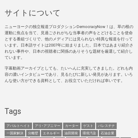
サイトについて
ニューヨークの独立報道プロダクションDemocracyNow！は、草の根の
運動に焦点を当て、見過ごされがちな当事者の声をとどけることを使命
とする番組づくりで、他のメディアには見られない特異な報道を行って
います。日本語サイトは2007年に始まりました。日本ではあまり紹介さ
れない事件や、日本の視聴者に関係のありそうな題材を厳選して紹介し
ています。
字幕動画アーカイブとしても、たいへんに充実してきました。どれも内
容の濃いインタビューであり、見るたびに新しい発見があります。いろ
んな使い方ができる資料として、お役立ていただければ幸いです。
Tags
アパルトヘイト
アリ･アブニマー
カーター
ゲスト
パレスチナ
一国家解決
分離壁
エネルギー
油田開発
環境汚染
石油企業