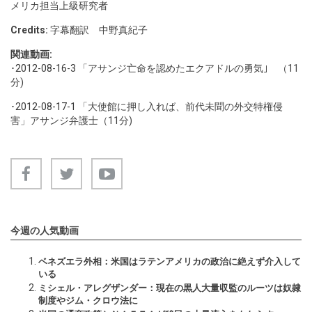
メリカ担当上級研究者
Credits:
字幕翻訳 中野真紀子
関連動画:
･
2012-08-16-3
「アサンジ亡命を認めたエクアドルの勇気｣ （11
分)
･
2012-08-17-1
「大使館に押し入れば、前代未聞の外交特権侵
害」アサンジ弁護士（11分)
今週の人気動画
ベネズエラ外相：米国はラテンアメリカの政治に絶えず介入して
いる
ミシェル・アレグザンダー：現在の黒人大量収監のルーツは奴隷
制度やジム・クロウ法に