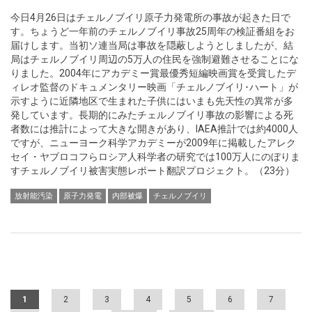
今日4月26日はチェルノブイリ原子力発電所の事故が起きた日で
す。ちょうど一年前のチェルノブイリ事故25周年の検証番組をお
届けします。当初ソ連当局は事故を隠蔽しようとしましたが、結
局はチェルノブイリ周辺の5万人の住民を強制避難させることにな
りました。2004年にアカデミー賞最優秀短編映画賞を受賞したデ
ィレオ監督のドキュメンタリー映画「チェルノブイリ･ハート」が
示すように近隣地区で生まれた子供にはいまも先天性の異常が多
発しています。長期的にみたチェルノブイリ事故の影響による死
者数には推計によって大きな開きがあり、IAEA推計では約4000人
ですが、ニューヨーク科学アカデミーが2009年に掲載したアレク
セイ・ヤブロコフらロシア人科学者の研究では100万人にのぼりま
すチェルノブイリ被害実態レポート翻訳プロジェクト。（23分）
放射能汚染
原子力発電
内部被爆
チェルノブイリ
Pages
1
2
3
4
5
6
7