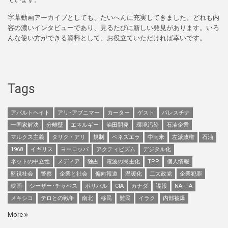
字幕動画アーカイブとしても、たいへんに充実してきました。どれも内
容の濃いインタビューであり、見るたびに新しい発見があります。いろ
んな使い方ができる資料として、お役立ていただければ幸いです。
Tags
アパルトヘイト
アリ･アブニマー
カーター
ゲスト
パレスチナ
一国家解決
分離壁
エネルギー
油田開発
環境汚染
石油企業
マルクス主義
タリク・アリ
規制
ベネズエラ
中南米
左派政権
石油
1968
イギリス
ヨーロッパ
アクティビズム
デジタル化
ネットの中立性
メディア
独占
電波の民主化
TPP
個人情報
監視社会
警察
企業と社会
偏向報道
温暖化
二大政党
企業犯罪
映画
シーザー･チャベス
ボリバル
CIA
カナダ
諜報
NAFTA
メキシコ
テロとの戦争
南北
移民
難民
イラク
内部被爆
More