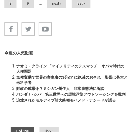
8
9
…
next ›
last »
今週の人気動画
ナオミ・クライン 「マイノリティのデスマッチ オバマ時代の
人種問題」
気候変動で世界の寄生虫の3分の1に絶滅のおそれ 影響は甚大と
米科学者
財政の戒厳令？ミシガン州住人 非常事態法に訴訟
バンダナ･シバ 第三世界への環境汚染アウトソーシングを批判
追放されたモルディブ前大統領モハメド・ナシードが語る
1 of 190
次へ ›