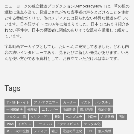
ニューヨークの独立報道プロダクションDemocracyNow！は、草の根の
運動に焦点を当て、見過ごされがちな当事者の声をとどけることを使命
とする番組づくりで、他のメディアには見られない特異な報道を行って
います。日本語サイトは2007年に始まりました。日本ではあまり紹介さ
れない事件や、日本の視聴者に関係のありそうな題材を厳選して紹介し
ています。
字幕動画アーカイブとしても、たいへんに充実してきました。どれも内
容の濃いインタビューであり、見るたびに新しい発見があります。いろ
んな使い方ができる資料として、お役立ていただければ幸いです。
Tags
アパルトヘイト
アリ･アブニマー
カーター
ゲスト
パレスチナ
一国家解決
分離壁
エネルギー
油田開発
環境汚染
石油企業
マルクス主義
タリク・アリ
規制
ベネズエラ
中南米
左派政権
石油
1968
イギリス
ヨーロッパ
アクティビズム
デジタル化
ネットの中立性
メディア
独占
電波の民主化
TPP
個人情報