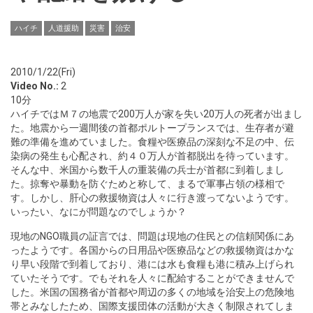
ハイチ
人道援助
災害
治安
2010/1/22(Fri)
Video No.:
2
10分
ハイチではＭ７の地震で200万人が家を失い20万人の死者が出まし
た。地震から一週間後の首都ポルトープランスでは、生存者が避
難の準備を進めていました。食糧や医療品の深刻な不足の中、伝
染病の発生も心配され、約４０万人が首都脱出を待っています。
そんな中、米国から数千人の重装備の兵士が首都に到着しまし
た。掠奪や暴動を防ぐためと称して、まるで軍事占領の様相で
す。しかし、肝心の救援物資は人々に行き渡ってないようです。
いったい、なにが問題なのでしょうか？
現地のNGO職員の証言では、問題は現地の住民との信頼関係にあ
ったようです。各国からの日用品や医療品などの救援物資はかな
り早い段階で到着しており、港には水も食糧も港に積み上げられ
ていたそうです。でもそれを人々に配給することができませんで
した。米国の国務省が首都や周辺の多くの地域を治安上の危険地
帯とみなしたため、国際支援団体の活動が大きく制限されてしま