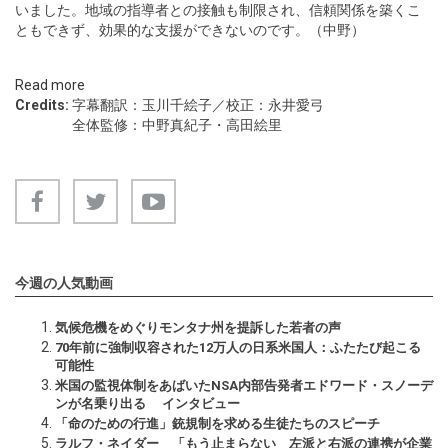
いました。地域の指導者との接触も制限され、信頼関係を築くこ
ともできず、効果的な支援ができないのです。（中野）
Read more
Credits:
字幕翻訳：玉川千絵子／校正：永井愛弓
全体監修：中野真紀子・高田絵里
今週の人気動画
気候危機をめぐりモンタナ州を提訴した若者の声
70年前に強制収容された12万人の日系米国人：ふたたび起こる
可能性
米国の監視体制をあばいたNSA内部告発者エドワード・スノーデ
ンが名乗り出る インタビュー
「命のための行進」銃規制を求める生徒たちのスピーチ
ラルフ・ネイダー 「もう止まらない 左派と右派の連携が企業