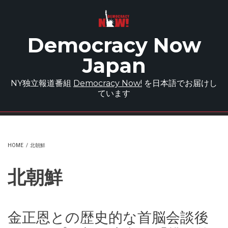
Skip to main content
Democracy Now
Japan
NY独立報道番組
Democracy Now!
を日本語でお届けし
ています
HOME
/
北朝鮮
北朝鮮
金正恩との歴史的な首脳会談後