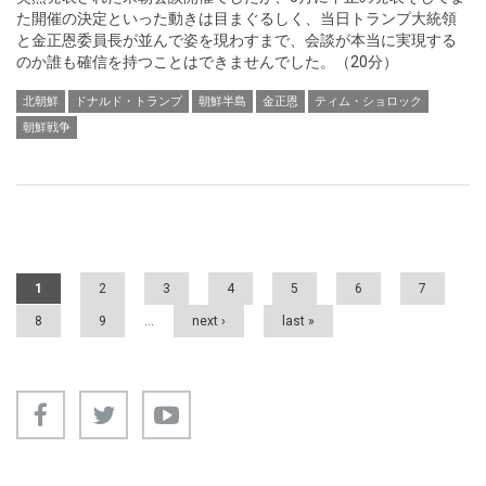
た開催の決定といった動きは目まぐるしく、当日トランプ大統領
と金正恩委員長が並んで姿を現わすまで、会談が本当に実現する
のか誰も確信を持つことはできませんでした。（20分）
北朝鮮
ドナルド・トランプ
朝鮮半島
金正恩
ティム・ショロック
朝鮮戦争
Pages
1
2
3
4
5
6
7
8
9
…
next ›
last »