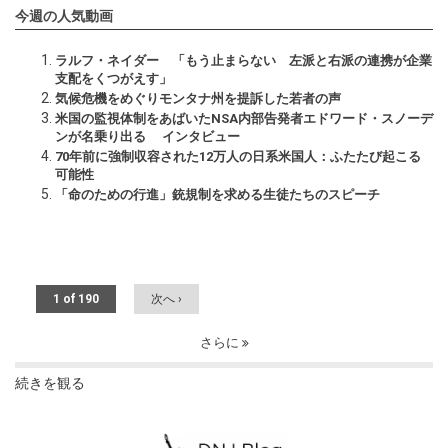
今週の人気動画
ラルフ・ネイダー 「もう止まらない 左派と右派の連携が企業
支配をくつがえす」
気候危機をめぐりモンタナ州を提訴した若者の声
米国の監視体制をあばいたNSA内部告発者エドワード・スノーデ
ンが名乗り出る インタビュー
70年前に強制収容された12万人の日系米国人：ふたたび起こる
可能性
「命のための行進」銃規制を求める生徒たちのスピーチ
1 of 190
次へ ›
さらに
続きを観る