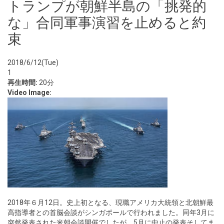
トランプが朝鮮半島の「挑発的
な」合同軍事演習を止めると約
束
2018/6/12(Tue)
1
再生時間:
20分
Video Image:
2018年６月12日。史上初となる、現職アメリカ大統領と北朝鮮最
高指導者との首脳会談がシンガポールで行われました。同年3月に
突然発表された米朝会談開催でしたが、5月に中止の発表そしてま