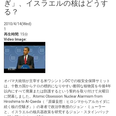
ぎ」、イスラエルの核はどうす
る？
2010/4/14(Wed)
1
再生時間:
15分
Video Image:
オバマ大統領が主宰する米ワシントンDCでの核安全保障サミット
は、十数カ国からテロの標的になりやすい脆弱な核物質を今後4年
以内にすべて廃棄または防護するという誓約を取り付けて火曜日
に閉幕しました。Atomic Obsession: Nuclear Alarmism from
Hiroshima to Al-Qaeda（『原爆妄想：ヒロシマからアルカイダに
続く核の空騒ぎ』）の著者で政治学教授のジョン・ミューラー
と、イスラエルの核兵器政策を研究するジョン・スタインバック