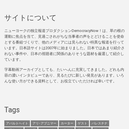
サイトについて
ニューヨークの独立報道プロダクションDemocracyNow！は、草の根の
運動に焦点を当て、見過ごされがちな当事者の声をとどけることを使命
とする番組づくりで、他のメディアには見られない特異な報道を行って
います。日本語サイトは2007年に始まりました。日本ではあまり紹介さ
れない事件や、日本の視聴者に関係のありそうな題材を厳選して紹介し
ています。
字幕動画アーカイブとしても、たいへんに充実してきました。どれも内
容の濃いインタビューであり、見るたびに新しい発見があります。いろ
んな使い方ができる資料として、お役立ていただければ幸いです。
Tags
アパルトヘイト
アリ･アブニマー
カーター
ゲスト
パレスチナ