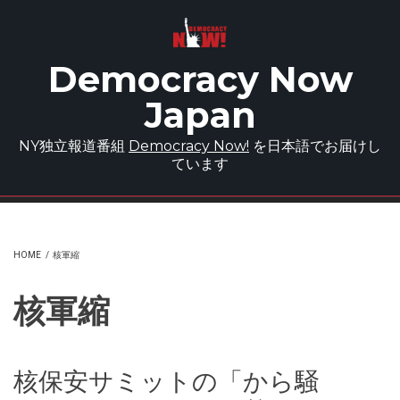
Skip to main content
Democracy Now
Japan
NY独立報道番組
Democracy Now!
を日本語でお届けし
ています
HOME
/
核軍縮
核軍縮
核保安サミットの「から騒