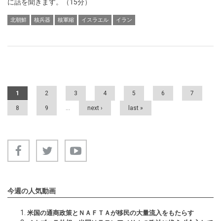
に話を聞きます。（15分）
北朝鮮
核兵器
核軍縮
イスラエル
イラン
Pages
1
2
3
4
5
6
7
8
9
…
next ›
last »
今週の人気動画
米国の通商政策とＮＡＦＴＡが移民の大量流入をもたらす