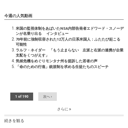
今週の人気動画
米国の監視体制をあばいたNSA内部告発者エドワード・スノーデ
ンが名乗り出る インタビュー
70年前に強制収容された12万人の日系米国人：ふたたび起こる
可能性
ラルフ・ネイダー 「もう止まらない 左派と右派の連携が企業
支配をくつがえす」
気候危機をめぐりモンタナ州を提訴した若者の声
「命のための行進」銃規制を求める生徒たちのスピーチ
1 of 190
次へ ›
さらに
続きを観る