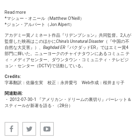
Read more
*マシュー・オニール（Matthew O’Neill）
*ジョン・アルパート（Jon Alpert）
アカデミー賞ノミネート作品『リデンプション』共同監督。2人が
監督した映画はこのほかに
China’s Unnatural Disaster
（『中国の不
自然な大災害』）、
Baghdad ER
『バクダッドER』ではエミー賞4
部門に輝いた。ニューヨークのチャイナタウンにあるコミュニ テ
ィ・メディアセンター、ダウンタウン・コミュニティ・テレビジ
ョン・センター（DCTV)で活動している。
Credits:
字幕翻訳：佐藤生実 校正：永井愛弓 Web作成：桜井まり子
関連動画:
・
2012-07-30-1
『アメリカン・ドリームの裏切り』バーレット＆
スティールが新著を語る - （28分）