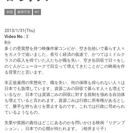
米国
雇用不安
NY
2013/1/31(Thu)
Video No.:
3
8分
多くの受賞歴を持つ映像作家コンビが、空き缶拾いで暮らす人々
をカメラで追いました。長引く経済の低迷で、かつてはミドルク
ラスの収入を得ていた人たちが職を失い、空き缶回収で日々をし
のぐ人がニューヨークで目立って増えてきたことがこの映画を作
る背景だと言います。
非正規雇用の常態化で、職を失い、何の保障も得られない人々は
日本でも急増しています。資源ごみの回収で暮らす人々も増えて
いるなか、日本では資源ごみの回収に対する規制を強める自治体
も増えていると言われます。資源ごみは行政に所有権があるとし
て、勝手な持ち去りを禁止するのです。これでは行政に苛められ
ているようなもの。
失業や貧困の責任はどこにあるのかを問いかける映画『リデンプ
ション』。日本での公開が待たれます。（桜井まり子）