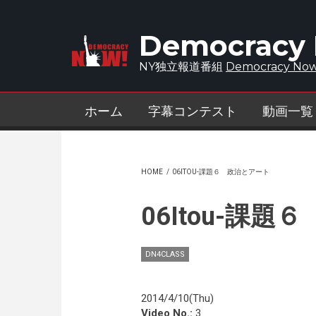
Skip to main content
Democracy
NY独立報道番組
Democracy Now
ホーム
字幕コンテスト
動画一覧
HOME
/
06ITOU-課題６ 政治とアート
06Itou-課
DN4CLASS
2014/4/10(Thu)
Video No.:
3