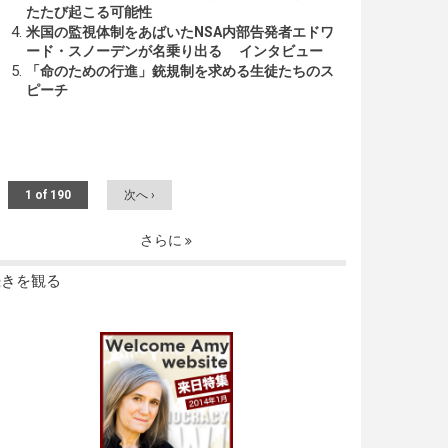
たたび起こる可能性
米国の監視体制をあばいたNSA内部告発者エドワ
ード・スノーデンが名乗り出る インタビュー
「命のための行進」銃規制を求める生徒たちのス
ピーチ
1 of 190
次へ ›
さらに
続きを観る