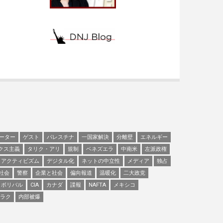
ーター
ゲスト
パレスチナ
一国家解決
分離壁
エネルギー
クス主義
タリク・アリ
規制
ベネズエラ
中南米
左派政権
アクティビズム
デジタル化
ネットの中立性
メディア
独占
社会
警察
企業と社会
偏向報道
温暖化
二大政党
ボリバル
CIA
カナダ
諜報
NAFTA
メキシコ
ラク
内部被爆