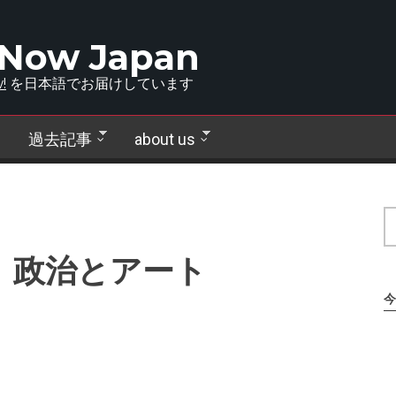
 Now Japan
!
を日本語でお届けしています
過去記事
about us
題６ 政治とアート
今