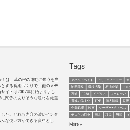
Tags
Now！は、草の根の運動に焦点を当
アパルトヘイト
アリ･アブニマー
カ
命とする番組づくりで、他のメデ
油田開発
環境汚染
石油企業
マル
サイトは2007年に始まりまし
石油
1968
イギリス
ヨーロッパ
者に関係のありそうな題材を厳選
電波の民主化
TPP
個人情報
監視
企業犯罪
映画
シーザー･チャベス
ました。どれも内容の濃いインタ
テロとの戦争
南北
移民
難民
イ
ろんな使い方ができる資料とし
More