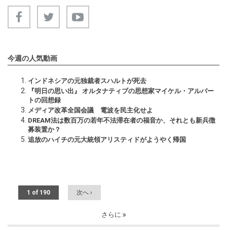
今週の人気動画
インドネシアの元独裁者スハルトが死去
『明日の思い出』 オルタナティブの思想家マイケル・アルバー
トの回想録
メディア改革全国会議 電波を民主化せよ
DREAM法は数百万の若年不法滞在者の福音か、それとも新兵徴
募装置か？
追放のハイチの元大統領アリスティドがようやく帰国
1 of 190
次へ ›
さらに