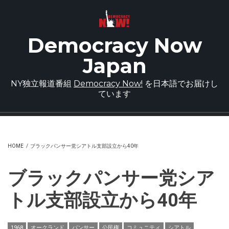
Skip to main content
Democracy Now
Japan
NY独立報道番組
Democracy Now!
を日本語でお届けし
ています
HOME
/
ブラックパンサー党シアトル支部設立から40年
ブラックパンサー党シア
トル支部設立から40年
1968
オークランド
パンサー
公民権
コミュニティ
シアトル