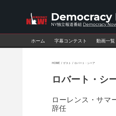
Skip to main content
Democracy
NY独立報道番組
Democracy Now
ホーム
字幕コンテスト
動画一覧
HOME
/
ゲスト
/
ロバート・シーア
ロバート・シ
ローレンス・サマー
辞任