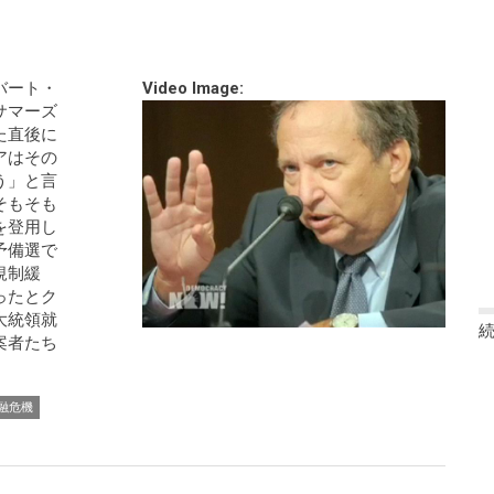
バート・
Video Image:
サマーズ
た直後に
アはその
う」と言
そもそも
を登用し
予備選で
規制緩
ったとク
大統領就
案者たち
融危機