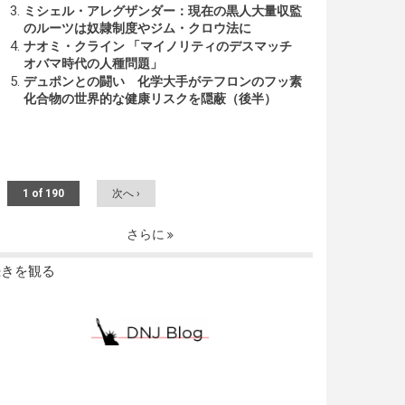
ミシェル・アレグザンダー：現在の黒人大量収監
のルーツは奴隷制度やジム・クロウ法に
ナオミ・クライン 「マイノリティのデスマッチ
オバマ時代の人種問題」
デュポンとの闘い 化学大手がテフロンのフッ素
化合物の世界的な健康リスクを隠蔽（後半）
1 of 190
次へ ›
さらに
続きを観る