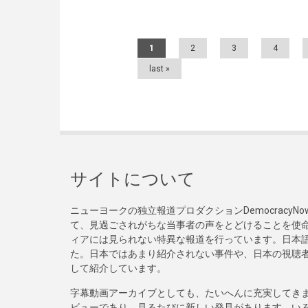
Pages
1
2
3
4
last »
サイトについて
ニューヨークの独立報道プロダクションDemocracy
て、見過ごされがちな当事者の声をとどけることを使
ィアには見られない特異な報道を行っています。日本語
た。日本ではあまり紹介されない事件や、日本の視聴
して紹介しています。
字幕動画アーカイブとしても、たいへんに充実してき
ビューであり、見るたびに新しい発見があります。い