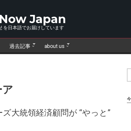
 Now Japan
!
を日本語でお届けしています
過去記事
about us
ーア
今
ズ大統領経済顧問が “やっと”