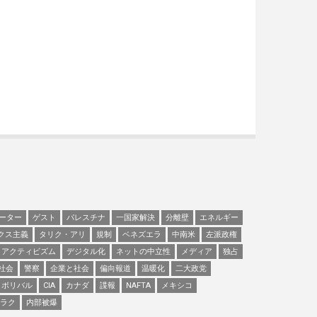
ーター
ゲスト
パレスチナ
一国家解決
分離壁
エネルギー
クス主義
タリク・アリ
規制
ベネズエラ
中南米
左派政権
アクティビズム
デジタル化
ネットの中立性
メディア
独占
社会
警察
企業と社会
偏向報道
温暖化
二大政党
ボリバル
CIA
カナダ
諜報
NAFTA
メキシコ
ラク
内部被爆