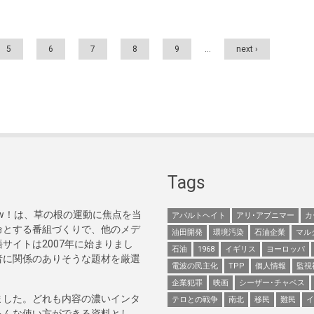
5
6
7
8
9
…
next ›
Tags
Now！は、草の根の運動に焦点を当
アパルトヘイト
アリ･アブニマー
カ
命とする番組づくりで、他のメデ
油田開発
環境汚染
石油企業
マル
サイトは2007年に始まりまし
石油
1968
イギリス
ヨーロッパ
者に関係のありそうな題材を厳選
電波の民主化
TPP
個人情報
監視
企業犯罪
映画
シーザー･チャベス
ました。どれも内容の濃いインタ
テロとの戦争
南北
移民
難民
イ
ろんな使い方ができる資料とし