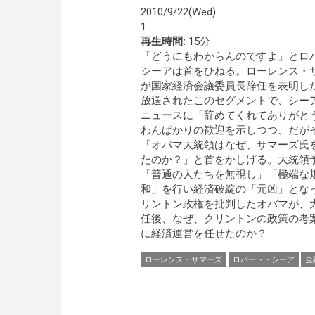
2010/9/22(Wed)
1
再生時間:
15分
「どうにもわからんのですよ」とロ
シーアは首をひねる。ローレンス・
が国家経済会議委員長辞任を表明し
放送されたこのセグメントで、シー
ニュースに「辞めてくれてありがと
わんばかりの歓迎を示しつつ、だが
「オバマ大統領はなぜ、サマーズ氏
たのか？」と首をかしげる。大統領
「普通の人たちを無視し」「極端な
和」を行い経済破綻の「元凶」とな
リントン政権を批判したオバマが、
任後、なぜ、クリントンの政策の考
に経済運営を任せたのか？
ローレンス・サマーズ
ロバート・シーア
金