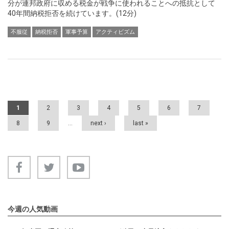
分が連邦政府に収める税金が戦争に使われることへの抵抗として
40年間納税拒否を続けています。(12分)
不服従
納税拒否
軍事予算
アクティビズム
Pages
1
2
3
4
5
6
7
8
9
…
next ›
last »
今週の人気動画