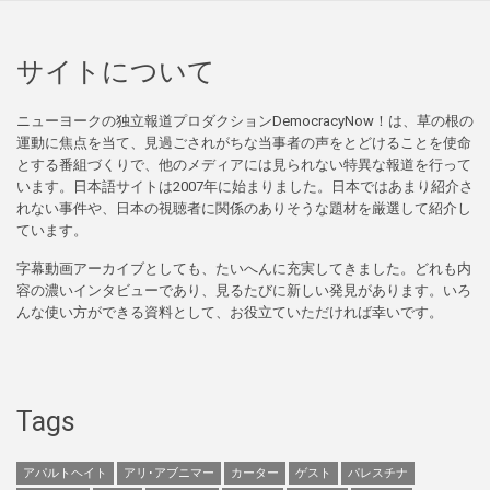
サイトについて
ニューヨークの独立報道プロダクションDemocracyNow！は、草の根の
運動に焦点を当て、見過ごされがちな当事者の声をとどけることを使命
とする番組づくりで、他のメディアには見られない特異な報道を行って
います。日本語サイトは2007年に始まりました。日本ではあまり紹介さ
れない事件や、日本の視聴者に関係のありそうな題材を厳選して紹介し
ています。
字幕動画アーカイブとしても、たいへんに充実してきました。どれも内
容の濃いインタビューであり、見るたびに新しい発見があります。いろ
んな使い方ができる資料として、お役立ていただければ幸いです。
Tags
アパルトヘイト
アリ･アブニマー
カーター
ゲスト
パレスチナ