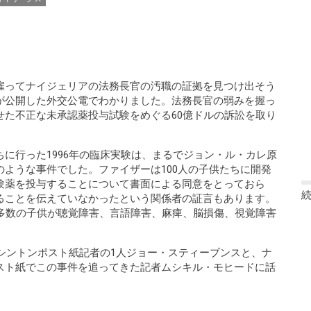
雇ってナイジェリアの法務長官の汚職の証拠を見つけ出そう
が公開した外交公電でわかりました。法務長官の弱みを握っ
せた不正な未承認薬投与試験をめぐる60億ドルの訴訟を取り
に行った1996年の臨床実験は、まるでジョン・ル・カレ原
ような事件でした。ファイザーは100人の子供たちに開発
験薬を投与することについて書面による同意をとっておら
ることを伝えていなかったという関係者の証言もあります。
他多数の子供が聴覚障害、言語障害、麻痺、脳損傷、視覚障害
ワシントンポスト紙記者の1人ジョー・スティーブンスと、ナ
スト紙でこの事件を追ってきた記者ムシキル・モヒードに話