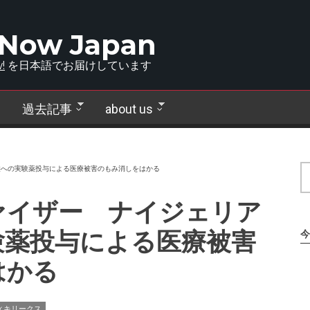
 Now Japan
!
を日本語でお届けしています
過去記事
about us
で子供への実験薬投与による医療被害のもみ消しをはかる
: ファイザー ナイジェリア
験薬投与による医療被害
今
はかる
ィキリークス