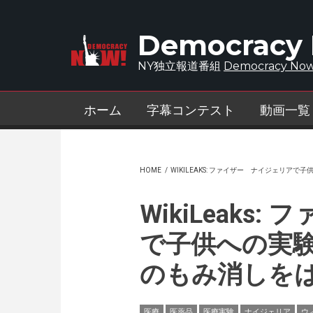
Skip to main content
Democracy
NY独立報道番組
Democracy Now
ホーム
字幕コンテスト
動画一覧
HOME
/
WIKILEAKS: ファイザー ナイジェリア
WikiLeaks
で子供への実
のもみ消しを
医療
医薬品
医療実験
ナイジェリア
ウ