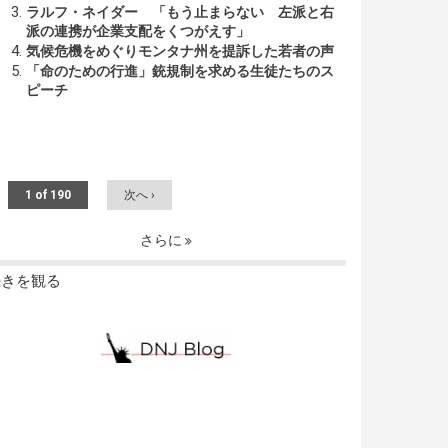
ラルフ・ネイダー 「もう止まらない 左派と右
派の連携が企業支配をくつがえす」
気候危機をめぐりモンタナ州を提訴した若者の声
「命のための行進」銃規制を求める生徒たちのス
ピーチ
1 of 190
次へ ›
さらに
続きを観る