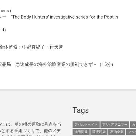
ens）
イター
'The Body Hunters' investigative series for the Post in
ed
）
・全体監修：中野真紀子・付天斉
薬品局 急速成長の海外治験産業の規制できず - （15分）
Tags
Now！は、草の根の運動に焦点を当
アパルトヘイト
アリ･アブニマー
カ
命とする番組づくりで、他のメデ
油田開発
環境汚染
石油企業
マル