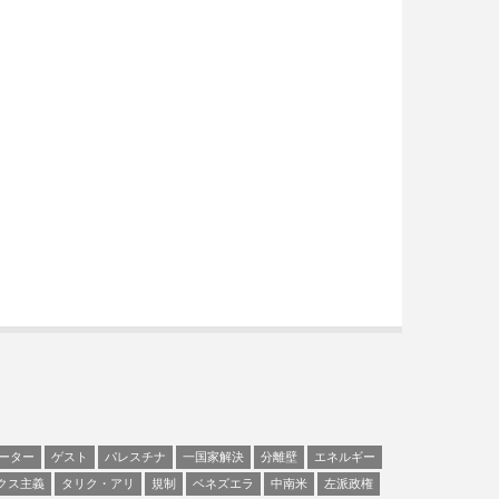
ーター
ゲスト
パレスチナ
一国家解決
分離壁
エネルギー
クス主義
タリク・アリ
規制
ベネズエラ
中南米
左派政権