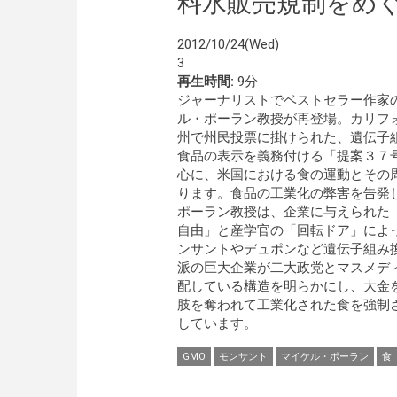
料水販売規制をめ
2012/10/24(Wed)
3
再生時間:
9分
ジャーナリストでベストセラー作家
ル・ポーラン教授が再登場。カリフ
州で州民投票に掛けられた、遺伝子
食品の表示を義務付ける「提案３７
心に、米国における食の運動とその
ります。食品の工業化の弊害を告発
ポーラン教授は、企業に与えられた
自由」と産学官の「回転ドア」によ
ンサントやデュポンなど遺伝子組み
派の巨大企業が二大政党とマスメデ
配している構造を明らかにし、大金
肢を奪われて工業化された食を強制
しています。
GMO
モンサント
マイケル・ポーラン
食