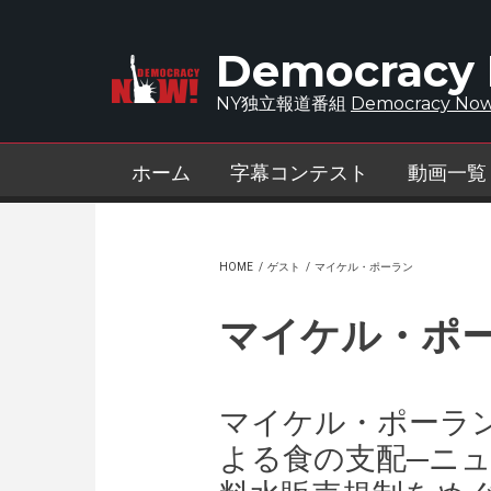
Skip to main content
Democracy
NY独立報道番組
Democracy Now
ホーム
字幕コンテスト
動画一覧
HOME
/
ゲスト
/
マイケル・ポーラン
マイケル・ポ
マイケル・ポーラ
よる食の支配─ニ