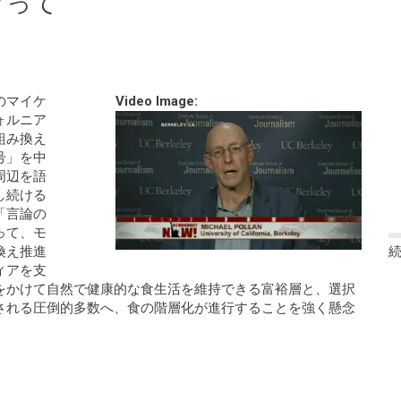
ぐって
のマイケ
Video Image:
ォルニア
組み換え
号」を中
周辺を語
し続ける
「言論の
って、モ
換え推進
ィアを支
をかけて自然で健康的な食生活を維持できる富裕層と、選択
される圧倒的多数へ、食の階層化が進行することを強く懸念