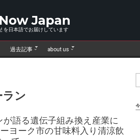
 Now Japan
!
を日本語でお届けしています
過去記事
about us
ーラン
今
ンが語る遺伝子組み換え産業に
ューヨーク市の甘味料入り清涼飲