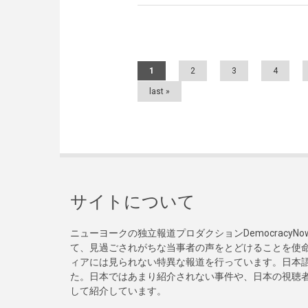
Pages
1
2
3
4
last »
サイトについて
ニューヨークの独立報道プロダクションDemocracy
て、見過ごされがちな当事者の声をとどけることを使
ィアには見られない特異な報道を行っています。日本語
た。日本ではあまり紹介されない事件や、日本の視聴
して紹介しています。