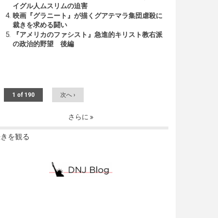
イグル人ムスリムの迫害
映画『グラニート』が描くグアテマラ集団虐殺に
裁きを求める闘い
『アメリカのファシスト』急進的キリスト教右派
の政治的野望 後編
1 of 190
次へ ›
さらに
続きを観る