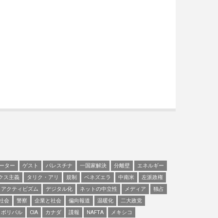
ーター
ゲスト
パレスチナ
一国家解決
分離壁
エネルギー
クス主義
タリク・アリ
規制
ベネズエラ
中南米
左派政権
アクティビズム
デジタル化
ネットの中立性
メディア
独占
社会
警察
企業と社会
偏向報道
温暖化
二大政党
ボリバル
CIA
カナダ
諜報
NAFTA
メキシコ