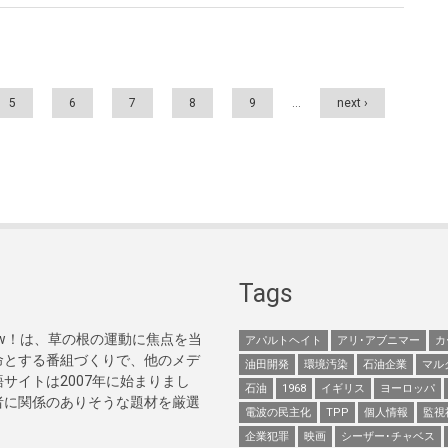
5
6
7
8
9
…
next ›
Tags
Now！は、草の根の運動に焦点を当
アパルトヘイト
アリ･アブニマー
カ
命とする番組づくりで、他のメデ
油田開発
環境汚染
石油企業
マル
サイトは2007年に始まりまし
石油
1968
イギリス
ヨーロッパ
者に関係のありそうな題材を厳選
電波の民主化
TPP
個人情報
監視
企業犯罪
映画
シーザー･チャベス