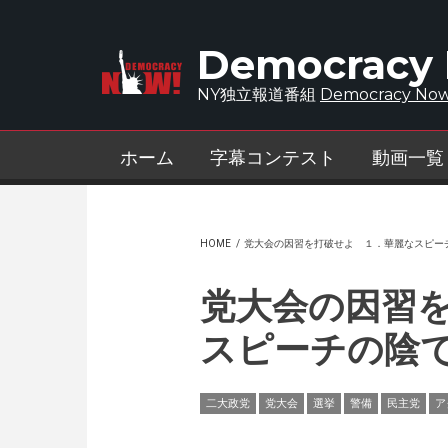
Skip to main content
Democracy
NY独立報道番組
Democracy Now
ホーム
字幕コンテスト
動画一覧
HOME
/
党大会の因習を打破せよ １．華麗なスピー
党大会の因習
スピーチの陰
二大政党
党大会
選挙
警備
民主党
ア