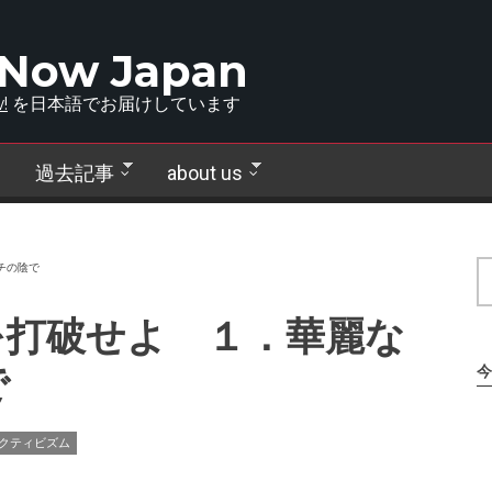
 Now Japan
!
を日本語でお届けしています
過去記事
about us
チの陰で
を打破せよ １．華麗な
で
今
クティビズム