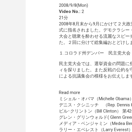
2008/9/8(Mon)
Video No.:
2
21分
2008年8月末から9月にかけて２
式に指名されました。デモクラシー
大会と聴衆を酔わせる流麗なスピー
た。２回に分けて総集編おとどけし
１.コロラド州デンバー 民主党大
民主党大会では、選挙資金の問題に
ィを探りました。また反戦の公約を
による抗議集会の模様をお伝えしま
Read more
ミシェル・オバマ（Michelle Oba
デニス・クシニッチ （Rep. Dennis
ビル･クリントン（Bill Clinton） 第
グレン・グリンウォルド( Glenn Green
メディア・ベンジャミン（Medea Be
ラリー・エベレスト（Larry Everest） Oil, 