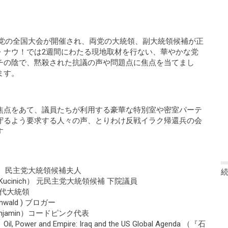
大政党の全国大会が開催され、両党の大統領、副大統領候補が正
・ナウ！では2週間にわたる現地取材を行ない、華やかな党
チの陰で、黙殺された抗議の声や問題点に焦点を当てまし
ます。
会
焦点をあて、議員たちが利用する豪華な特別室や密室パーテ
守るよう要求する人々の声、とりわけ反戦イラク帰還兵の会
す
ma） 民主党大統領候補夫人
 Kucinich） 元民主党大統領候補 下院議員
42代大統領
wald ) ブロガー
njamin）コードピンク代表
Power and Empire: Iraq and the US Global Agenda （『石