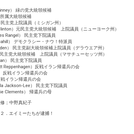
Kinney） 緑の党大統領候補
 無所属大統領候補
vin） 民主党上院議員（ミシガン州）
ry Clinton）元民主党大統領候補 上院議員（ニューヨーク州）
es Rangel） 民主党下院議員
cahill） デモクラシー・ナウ！特派員
h Biden） 民主党副大統領候補上院議員（デラウエア州）
rry）元民主党大統領候補 上院議員（マサチューセッツ州）
man） 民主党下院議員
 Reppenhagen）反戦イラン帰還兵の会
tin）反戦イラン帰還兵の会
d）反戦イラン帰還兵の会
a Jackson-Lee） 民主党下院議員
 Clements） 帰還兵の母
監修；中野真紀子
２．エイミーたちが逮捕！