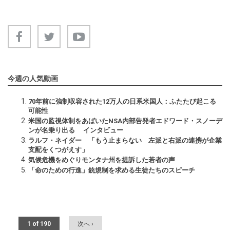
今週の人気動画
70年前に強制収容された12万人の日系米国人：ふたたび起こる
可能性
米国の監視体制をあばいたNSA内部告発者エドワード・スノーデ
ンが名乗り出る インタビュー
ラルフ・ネイダー 「もう止まらない 左派と右派の連携が企業
支配をくつがえす」
気候危機をめぐりモンタナ州を提訴した若者の声
「命のための行進」銃規制を求める生徒たちのスピーチ
1 of 190
次へ ›