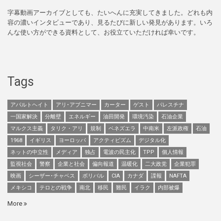
字幕動画アーカイブとしても、たいへんに充実してきました。どれも内
容の濃いインタビューであり、見るたびに新しい発見があります。いろ
んな使い方ができる資料として、お役立ていただければ幸いです。
Tags
アパルトヘイト
アリ･アブニマー
カーター
ゲスト
パレスチナ
一国家解決
分離壁
エネルギー
油田開発
環境汚染
石油企業
マルクス主義
タリク・アリ
規制
ベネズエラ
中南米
左派政権
石油
1968
イギリス
ヨーロッパ
アクティビズム
デジタル化
ネットの中立性
メディア
独占
電波の民主化
TPP
個人情報
監視社会
警察
企業と社会
偏向報道
温暖化
二大政党
企業犯罪
映画
シーザー･チャベス
ボリバル
CIA
カナダ
諜報
NAFTA
メキシコ
テロとの戦争
南北
移民
難民
イラク
内部被爆
More