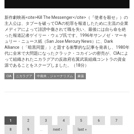
新作劇映画<cite>Kill The Messenger</cite>（『使者を殺せ』）の
主人公は、タブーを破ってCIAの犯罪を報道したために主流の企業
メディアによって誹謗中傷されて職を失い、最後には自ら命を絶
った報道記者ゲイリー・ウェブ氏です。1996年サンノゼ・マーキ
ュリー・ニュース紙（San Jose Mercury News）に、Dark
Alliance（「暗黒同盟」）と題する衝撃的な記事を発表し、1980年
代に全米で大問題になったクラック・コカインの密売が、CIAによ
って組織されたニカラグアの反政府右翼武装組織コントラの資金
源であることをスクープしました。（18分）
CIA
ニカラグア
中南米，ジャーナリズム
麻薬
Pages
1
2
3
4
5
6
7
8
9
…
next ›
last »