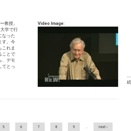
キー教授。
Video Image:
智大学で行
になった
ます。今
もこれま
ることで
ら、デモ
してとっ
）
5
6
7
8
9
…
next ›