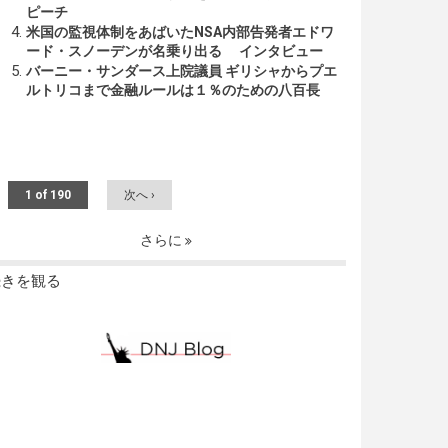
ピーチ
米国の監視体制をあばいたNSA内部告発者エドワ
ード・スノーデンが名乗り出る インタビュー
バーニー・サンダース上院議員 ギリシャからプエ
ルトリコまで金融ルールは１％のための八百長
1 of 190
次へ ›
さらに
続きを観る