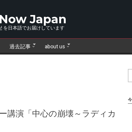
 Now Japan
!
を日本語でお届けしています
過去記事
about us
今
キー講演「中心の崩壊～ラディカ
」