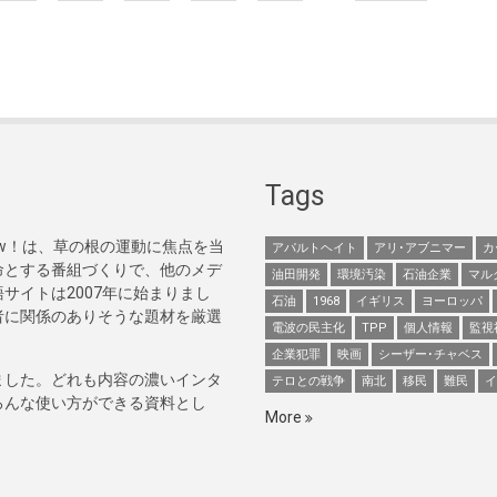
Tags
Now！は、草の根の運動に焦点を当
アパルトヘイト
アリ･アブニマー
カ
命とする番組づくりで、他のメデ
油田開発
環境汚染
石油企業
マル
サイトは2007年に始まりまし
石油
1968
イギリス
ヨーロッパ
者に関係のありそうな題材を厳選
電波の民主化
TPP
個人情報
監視
企業犯罪
映画
シーザー･チャベス
ました。どれも内容の濃いインタ
テロとの戦争
南北
移民
難民
イ
ろんな使い方ができる資料とし
More