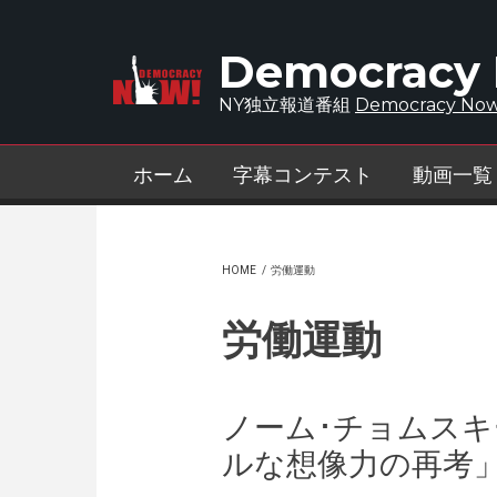
Skip to main content
Democracy
NY独立報道番組
Democracy Now
ホーム
字幕コンテスト
動画一覧
HOME
/
労働運動
労働運動
ノーム･チョムス
ルな想像力の再考