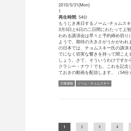
2010/5/31(Mon)
1
再生時間:
54分
もうじき来日するノーム･チョムス
3月5日と6日の二日間にわたって上
われる講演会は早々と予約締め切り
ようで、期待の大きさがうかがわれ
の日本では、チョムスキー氏の講演
でになく切実な響きを持って聞こえ
しょう。さて、そういうわけですか
クラシー・ナウ！でも、これを記念
ておきの動画を配信します。（54分
労働運動
ノーム・チョムスキー
Pages
1
2
3
4