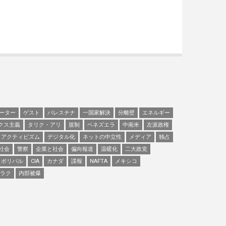
ーター
ゲスト
パレスチナ
一国家解決
分離壁
エネルギー
クス主義
タリク・アリ
規制
ベネズエラ
中南米
左派政権
アクティビズム
デジタル化
ネットの中立性
メディア
独占
社会
警察
企業と社会
偏向報道
温暖化
二大政党
ボリバル
CIA
カナダ
諜報
NAFTA
メキシコ
ラク
内部被爆