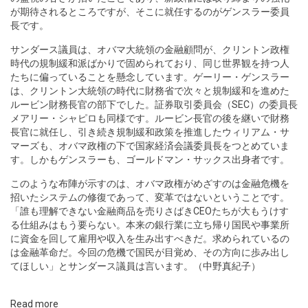
が期待されるところですが、そこに就任するのがゲンスラー委員
長です。
サンダース議員は、オバマ大統領の金融顧問が、クリントン政権
時代の規制緩和派ばかりで固められており、同じ世界観を持つ人
たちに偏っていることを懸念しています。ゲーリー・ゲンスラー
は、クリントン大統領の時代に財務省で次々と規制緩和を進めた
ルービン財務長官の部下でした。証券取引委員会（SEC）の委員長
メアリー・シャピロも同様です。ルービン長官の後を継いで財務
長官に就任し、引き続き規制緩和政策を推進したウィリアム・サ
マーズも、オバマ政権の下で国家経済会議委員長をつとめていま
す。しかもゲンスラーも、ゴールドマン・サックス出身者です。
このような布陣が示すのは、オバマ政権がめざすのは金融危機を
招いたシステムの修復であって、変革ではないということです。
「誰も理解できない金融商品を売りさばきCEOたちが大もうけす
る仕組みはもう要らない。本来の銀行業に立ち帰り国民や事業所
に資金を回して雇用や収入を生み出すべきだ。求められているの
は金融革命だ。今回の危機で国民が目覚め、その方向に歩み出し
てほしい」とサンダース議員は言います。（中野真紀子）
Read more