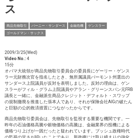
ス
商品先物取引
バーニー・サンダース
金融危機
ゲンスラー
ゴールドマン・サックス
2009/3/25(Wed)
Video No.:
4
15分
オバマ大統領が商品先物取引委員会の委員長にゲーリー・ゲンス
ラー元財務次官を指名したとき、無所属議員バーモント州選出の
サンダース上院議員が反対を表明しました。反対の理由は、ゲン
スラーがフィル・グラム上院議員やアラン・グリーンスパン元FRB
議長と一緒に、金融派生商品クレジット・デフォルト・スワップ
の規制撤廃を推進した張本人であり、それが保険会社AIGの破たん
と巨額の公的救済措置につながったからです。
商品先物取引委員会は、先物取引を監視する重要な機関です。一
昨年の石油価格高騰や穀物価格の高騰は、金融業界の投機による
価格つり上げが一因だったと疑われています。ブッシュ政権時代
の監視の甘さが招いたことであり、新政権には取り締まりの強化