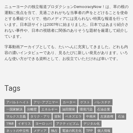
ニューヨークの独立報道プロダクションDemocracyNow！は、草の根の
運動に焦点を当て、見過ごされがちな当事者の声をとどけることを使命
とする番組づくりで、他のメディアには見られない特異な報道を行って
います。日本語サイトは2007年に始まりました。日本ではあまり紹介さ
れない事件や、日本の視聴者に関係のありそうな題材を厳選して紹介し
ています。
字幕動画アーカイブとしても、たいへんに充実してきました。どれも内
容の濃いインタビューであり、見るたびに新しい発見があります。いろ
んな使い方ができる資料として、お役立ていただければ幸いです。
Tags
アパルトヘイト
アリ･アブニマー
カーター
ゲスト
パレスチナ
一国家解決
分離壁
エネルギー
油田開発
環境汚染
石油企業
マルクス主義
タリク・アリ
規制
ベネズエラ
中南米
左派政権
石油
1968
イギリス
ヨーロッパ
アクティビズム
デジタル化
ネットの中立性
メディア
独占
電波の民主化
TPP
個人情報