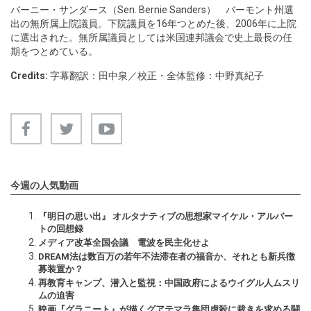
バーニー・サンダース（Sen. Bernie Sanders） バーモント州選
出の無所属上院議員。下院議員を16年つとめた後、2006年に上院
に選出された。無所属議員としては米国連邦議会で史上最長の任
期をつとめている。
Credits:
字幕翻訳：田中泉／校正・全体監修：中野真紀子
今週の人気動画
『明日の思い出』 オルタナティブの思想家マイケル・アルバー
トの回想録
メディア改革全国会議 電波を民主化せよ
DREAM法は数百万の若年不法滞在者の福音か、それとも新兵徴
募装置か？
再教育キャンプ、潜入と監視：中国政府によるウイグル人ムスリ
ムの迫害
映画『グラニート』が描くグアテマラ集団虐殺に裁きを求める闘