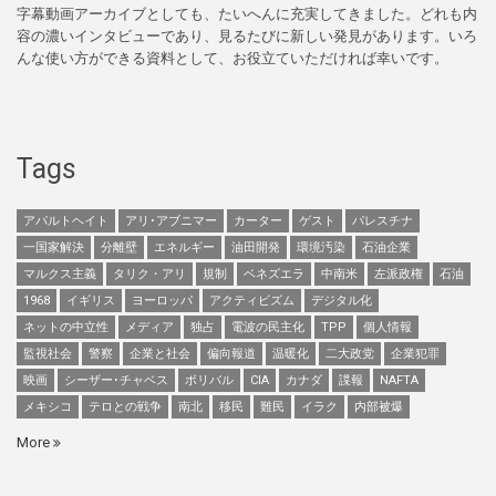
字幕動画アーカイブとしても、たいへんに充実してきました。どれも内
容の濃いインタビューであり、見るたびに新しい発見があります。いろ
んな使い方ができる資料として、お役立ていただければ幸いです。
Tags
アパルトヘイト
アリ･アブニマー
カーター
ゲスト
パレスチナ
一国家解決
分離壁
エネルギー
油田開発
環境汚染
石油企業
マルクス主義
タリク・アリ
規制
ベネズエラ
中南米
左派政権
石油
1968
イギリス
ヨーロッパ
アクティビズム
デジタル化
ネットの中立性
メディア
独占
電波の民主化
TPP
個人情報
監視社会
警察
企業と社会
偏向報道
温暖化
二大政党
企業犯罪
映画
シーザー･チャベス
ボリバル
CIA
カナダ
諜報
NAFTA
メキシコ
テロとの戦争
南北
移民
難民
イラク
内部被爆
More