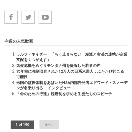
今週の人気動画
ラルフ・ネイダー 「もう止まらない 左派と右派の連携が企業
支配をくつがえす」
気候危機をめぐりモンタナ州を提訴した若者の声
70年前に強制収容された12万人の日系米国人：ふたたび起こる
可能性
米国の監視体制をあばいたNSA内部告発者エドワード・スノーデ
ンが名乗り出る インタビュー
「命のための行進」銃規制を求める生徒たちのスピーチ
1 of 190
次へ ›