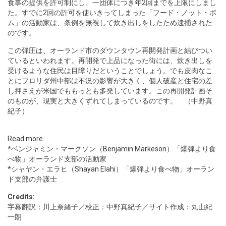
食事の提供を許可制にし、一団体につき年2回までを上限にしまし
た。すでに2回の許可を使いきってしまった「フード・ノット・ボ
ム」の活動家は、条例を無視して炊き出しをしたため逮捕された
のです。
この弾圧は、オーランド市のダウンタウン再開発計画と結びつい
ているといわれます。再開発で上品になった街には、炊き出しを
受けるような住民は目障りだということでしょう。でも皮肉なこ
とにフロリダ州中部は不況の影響が大きく、個人破産と住宅の差
し押さえが米国でももっとも多発しています。この再開発計画そ
のものが、現実と大きくずれてしまっているのです。 （中野真
紀子）
Read more
*ベンジャミン・マークソン（
Benjamin Markeson
）「爆弾より食
べ物」オーランド支部の活動家
*シャヤン・エラヒ（
Shayan Elahi
）「爆弾より食べ物」オーラン
ド支部の弁護士
Credits:
字幕翻訳：川上奈緒子／校正：中野真紀子／サイト作成：丸山紀
一朗