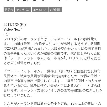
再開発
テロリズム
ホームレス
都市開発
2011/6/24(Fri)
Video No.:
4
6分
フロリダ州のオーランド市は、ディズニーワールドのお膝元で
す。この町は最近、｢食物テロリスト｣が出没するそうで、数週間
で20名以上が逮捕されました。お腹を空かせた人々に公園で無料
の食事を配ったというのが逮捕の理由です。炊き出しを行った団
体「フード・ノット・ボム」を、市長が｢テロリスト｣と呼んだこ
とが広く報道されました。
「フード・ノット・ボム」（爆弾より食べ物）は国際的な反戦市
民団体で、戦争や貧困や環境破壊に抗議するため、世界の千以上
の都市で食事を無料で提供しています。「毎日10億以上の人々が
飢えているのに、戦争に使うお金がどこにあるのか」 と彼らは
言います。オーランド支部はイオラ湖公園で毎週2回の炊き出しを
行なっていました。
ところがオーランド市は新たな条令を定め、25人以上の集団への