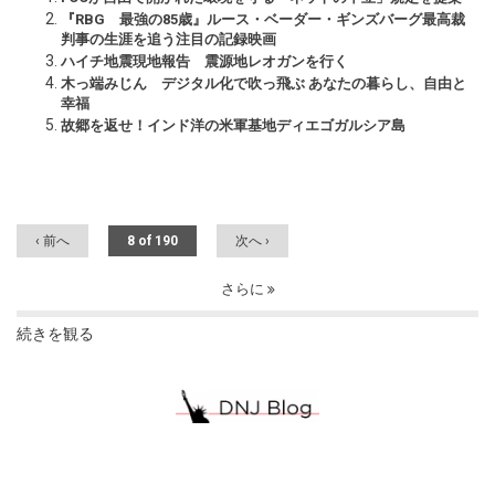
『RBG 最強の85歳』ルース・ベーダー・ギンズバーグ最高裁
判事の生涯を追う注目の記録映画
ハイチ地震現地報告 震源地レオガンを行く
木っ端みじん デジタル化で吹っ飛ぶ あなたの暮らし、自由と
幸福
故郷を返せ！インド洋の米軍基地ディエゴガルシア島
‹ 前へ
8 of 190
次へ ›
さらに
続きを観る