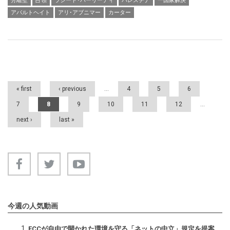
分離壁
占領
ラシード･ハーリーディ
パレスチナ
一国家解決
アパルトヘイト
アリ･アブニマー
カーター
Pages
« first
‹ previous
…
4
5
6
7
8
9
10
11
12
…
next ›
last »
今週の人気動画
FCCが自由で開かれた環境を守る「ネットの中立」規定を提案