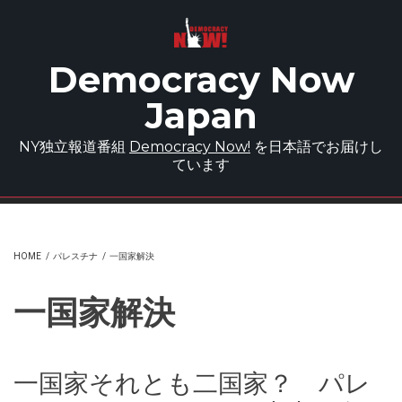
Skip to main content
Democracy Now
Japan
NY独立報道番組
Democracy Now!
を日本語でお届けし
ています
HOME
/
パレスチナ
/
一国家解決
一国家解決
一国家それとも二国家？ パレ