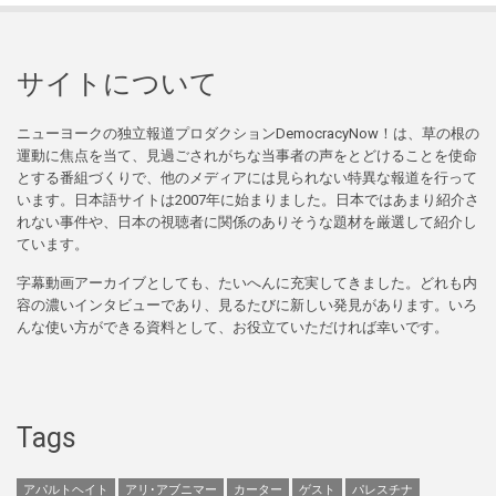
サイトについて
ニューヨークの独立報道プロダクションDemocracyNow！は、草の根の
運動に焦点を当て、見過ごされがちな当事者の声をとどけることを使命
とする番組づくりで、他のメディアには見られない特異な報道を行って
います。日本語サイトは2007年に始まりました。日本ではあまり紹介さ
れない事件や、日本の視聴者に関係のありそうな題材を厳選して紹介し
ています。
字幕動画アーカイブとしても、たいへんに充実してきました。どれも内
容の濃いインタビューであり、見るたびに新しい発見があります。いろ
んな使い方ができる資料として、お役立ていただければ幸いです。
Tags
アパルトヘイト
アリ･アブニマー
カーター
ゲスト
パレスチナ