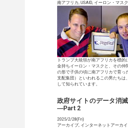
南アフリカ
,
USAID
,
イーロン・マス
トランプ大統領が南アフリカを標的
金持ちイーロン・マスクと、その仲
の形で子供の頃に南アフリカで育っ
支配集団）といわれるこの男たちは
して知られています。
政府サイトのデータ消
―Part 2
2025/2/28(Fri)
アーカイブ
,
インターネットアーカイ