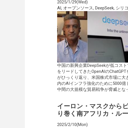
2025/1/29(Wed)
AI
,
オープンソース
,
DeepSeek
,
シリ
中国の新興企業DeepSeekが低コ
をリードしてきたOpenAIのCha
がひっくり返り、米国株式市場に大
内のAIインフラ強化のために500
中間の大規模な貿易戦争が脅威とな
イーロン・マスクから
り巻く南アフリカ・ル
2025/2/10(Mon)