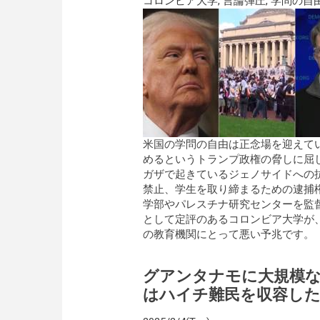
コロンビア大学
,
言論弾圧
,
学問の自
米国の学問の自由は正念場を迎えて
めるというトランプ政権の脅しに屈
ガザで起きているジェノサイドへの
禁止、学生を取り締まるための逮捕
学部やパレスチナ研究センターを監
として定評のあるコロンビア大学が
の教育機関にとって悪い予兆です。
グアンタナモに大規模
はハイチ難民を収容した