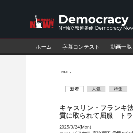
Skip to main content
Democracy
NY独立報道番組
Democracy Now
ホーム
字幕コンテスト
動画一覧
HOME
/
新着
(active tab)
人気
特集
Primary tabs
キャスリン・フランキ法
質に取られて屈服 トラ
2025/3/24(Mon)