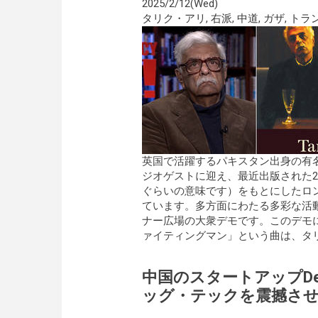
2025/2/12(Wed)
タリク・アリ
,
右派
,
中道
,
ガザ
,
トラ
英国で活躍するパキスタン出身の有
ジオゲストに迎え、最近出版された2冊目のメ
ぐらいの意味です）をもとにしたロ
ています。多方面にわたる多彩な活動
ナー広場の大衆デモです。このデモ
ァイティングマン」という曲は、タ
中国のスタートアップDe
ッグ・テックを震撼さ