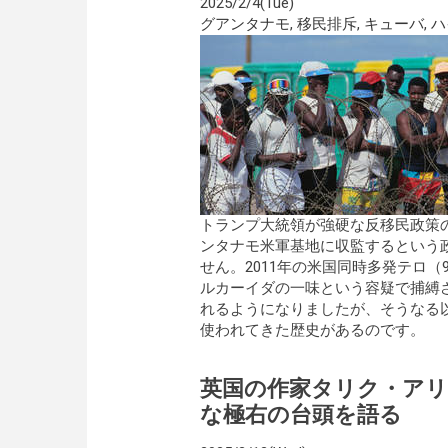
2025/2/4(Tue)
グアンタナモ
,
移民排斥
,
キューバ
,
ハ
トランプ大統領が強硬な反移民政策
ンタナモ米軍基地に収監するという
せん。2011年の米国同時多発テロ（
ルカーイダの一味という容疑で捕縛
れるようになりましたが、そうなる
使われてきた歴史があるのです。
英国の作家タリク・アリ
な極右の台頭を語る