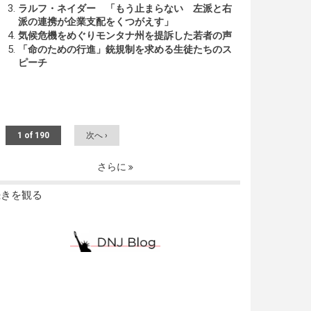
ラルフ・ネイダー 「もう止まらない 左派と右
派の連携が企業支配をくつがえす」
気候危機をめぐりモンタナ州を提訴した若者の声
「命のための行進」銃規制を求める生徒たちのス
ピーチ
1 of 190
次へ ›
さらに
続きを観る