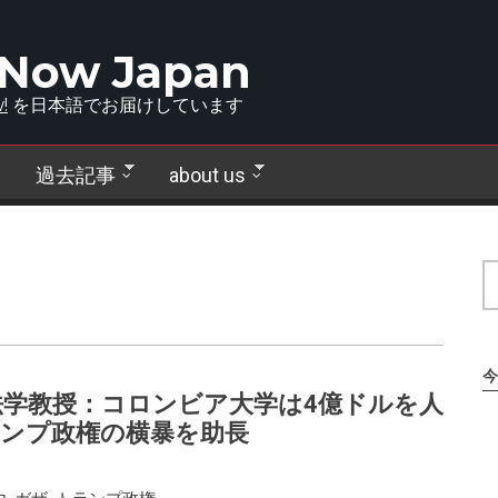
 Now Japan
!
を日本語でお届けしています
過去記事
about us
今
学教授：コロンビア大学は4億ドルを人
ンプ政権の横暴を助長