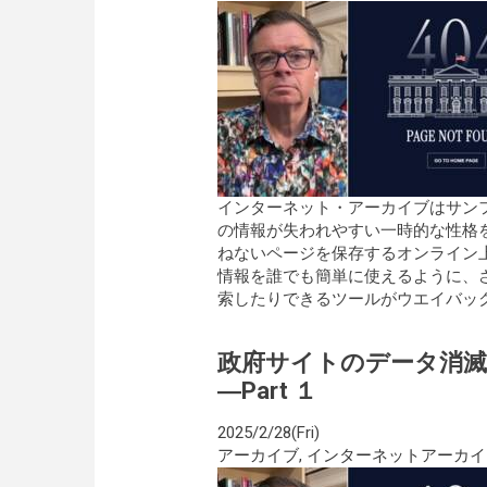
インターネット・アーカイブはサン
の情報が失われやすい一時的な性格
ねないページを保存するオンライン
情報を誰でも簡単に使えるように、
索したりできるツールがウエイバックマシン
政府サイトのデータ消
―Part １
2025/2/28(Fri)
アーカイブ
,
インターネットアーカイ