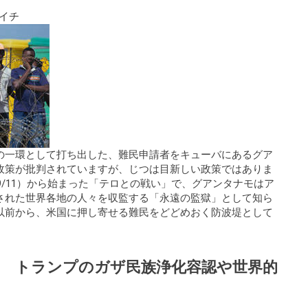
イチ
の一環として打ち出した、難民申請者をキューバにあるグア
政策が批判されていますが、じつは目新しい政策ではありま
9/11）から始まった「テロとの戦い」で、グアンタナモはア
された世界各地の人々を収監する「永遠の監獄」として知ら
以前から、米国に押し寄せる難民をどどめおく防波堤として
 トランプのガザ民族浄化容認や世界的