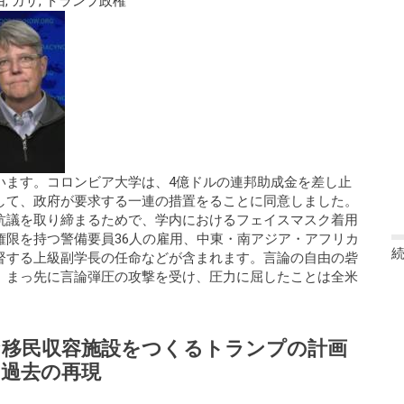
由
,
ガザ
,
トランプ政権
います。コロンビア大学は、4億ドルの連邦助成金を差し止
して、政府が要求する一連の措置をることに同意しました。
抗議を取り締まるためで、学内におけるフェイスマスク着用
権限を持つ警備要員36人の雇用、中東・南アジア・アフリカ
督する上級副学長の任命などが含まれます。言論の自由の砦
、まっ先に言論弾圧の攻撃を受け、圧力に屈したことは全米
な移民収容施設をつくるトランプの計画
過去の再現