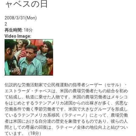
ャベスの日
2008/3/31(Mon)
2
再生時間:
18分
Video Image:
伝説的な労働活動家で公民権運動の指導者シーザー（セサル）・
エストラーダ・チャベスは、米国の農場労働者たちの組合を初め
て結成し、軌道に乗せた人物です。米国の農場労働者はメキシコ
をはじめとするラテンアメリカ諸国からの出稼ぎが多く、劣悪な
労働条件で働く季節労働者です。米国で大きなグループを形成し
ているラテンアメリカ系移民（ラティーノ）にとって、農場労働
者は米国における自分達の歴史を象徴するものであり、彼らの人
間としての尊厳の回復は、ラティーノ全体の地位向上と結びつい
ています。（18分）