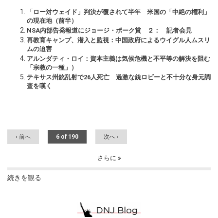
「ロー対ウェイド」判決が覆されて半年 米国の「中絶の権利」
の現在地（前半）
NSA内部告発報道にジョージ・ポーク賞 ２： 記者会見
再教育キャンプ、潜入と監視：中国政府によるウイグル人ムスリ
ムの迫害
アルンダティ・ロイ：資本主義は気候危機と不平等の解決を阻む
「宗教の一種」）
テキサス州銃乱射で26人死亡 過激な銃ロビーと不十分な身元調
査を嘆く
‹ 前へ
6 of 190
次へ ›
さらに
続きを観る