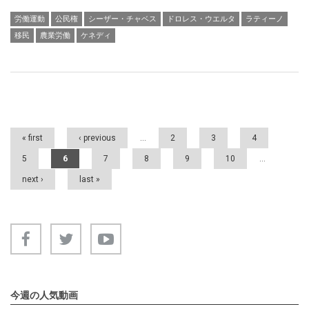
労働運動
公民権
シーザー・チャベス
ドロレス・ウエルタ
ラティーノ
移民
農業労働
ケネディ
Pages
« first
‹ previous
…
2
3
4
5
6
7
8
9
10
…
next ›
last »
今週の人気動画