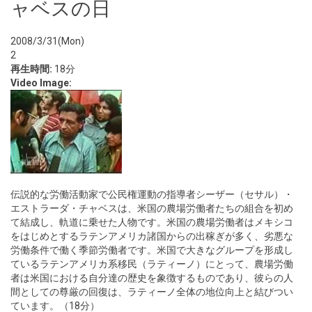
ャベスの日
2008/3/31(Mon)
2
再生時間:
18分
Video Image:
伝説的な労働活動家で公民権運動の指導者シーザー（セサル）・
エストラーダ・チャベスは、米国の農場労働者たちの組合を初め
て結成し、軌道に乗せた人物です。米国の農場労働者はメキシコ
をはじめとするラテンアメリカ諸国からの出稼ぎが多く、劣悪な
労働条件で働く季節労働者です。米国で大きなグループを形成し
ているラテンアメリカ系移民（ラティーノ）にとって、農場労働
者は米国における自分達の歴史を象徴するものであり、彼らの人
間としての尊厳の回復は、ラティーノ全体の地位向上と結びつい
ています。（18分）