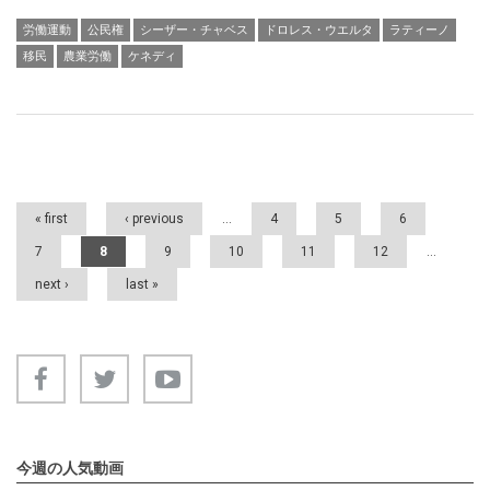
労働運動
公民権
シーザー・チャベス
ドロレス・ウエルタ
ラティーノ
移民
農業労働
ケネディ
Pages
« first
‹ previous
…
4
5
6
7
8
9
10
11
12
…
next ›
last »
今週の人気動画