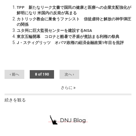
TPP 新たなリーク文書で国民の健康と医療への企業支配強化が
鮮明になり 米国内の反発が高まる
カトリック教会に巣食うファシスト 信徒虐待と解放の神学弾圧
の関係
ユタ州に巨大監視センターを建設するNSA
東京五輪開幕 コロナと酷暑で矛盾が煮詰まる利権の祭典
J・スティグリッツ オバマ政権の経済金融政策1年目を批評
‹ 前へ
8 of 190
次へ ›
さらに
続きを観る