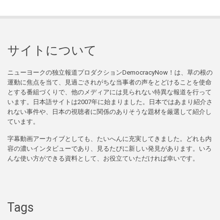
サイトについて
ニューヨークの独立報道プロダクションDemocracyNow！は、草の根の
運動に焦点を当て、見過ごされがちな当事者の声をとどけることを使命
とする番組づくりで、他のメディアには見られない特異な報道を行って
います。日本語サイトは2007年に始まりました。日本ではあまり紹介さ
れない事件や、日本の視聴者に関係のありそうな題材を厳選して紹介し
ています。
字幕動画アーカイブとしても、たいへんに充実してきました。どれも内
容の濃いインタビューであり、見るたびに新しい発見があります。いろ
んな使い方ができる資料として、お役立ていただければ幸いです。
Tags