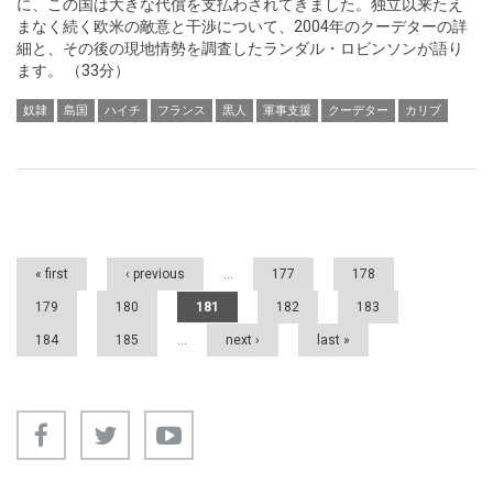
に、この国は大きな代償を支払わされてきました。独立以来たえ
まなく続く欧米の敵意と干渉について、2004年のクーデターの詳
細と、その後の現地情勢を調査したランダル・ロビンソンが語り
ます。 （33分）
奴隷
島国
ハイチ
フランス
黒人
軍事支援
クーデター
カリブ
Pages
« first
‹ previous
…
177
178
179
180
181
182
183
184
185
…
next ›
last »