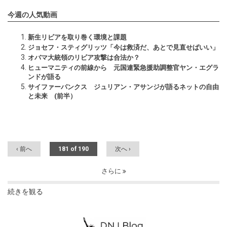
今週の人気動画
新生リビアを取り巻く環境と課題
ジョセフ・スティグリッツ「今は救済だ、あとで見直せばいい」
オバマ大統領のリビア攻撃は合法か？
ヒューマニティの前線から 元国連緊急援助調整官ヤン・エグラ
ンドが語る
サイファーパンクス ジュリアン・アサンジが語るネットの自由
と未来 (前半）
‹ 前へ
181 of 190
次へ ›
さらに
続きを観る