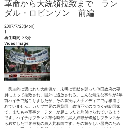
革命から大統領拉致まで ラン
ダル・ロビンソン 前編
2007/7/23(Mon)
1
再生時間:
33分
Video Image:
民主的に選ばれた大統領が、未明に官邸を襲った他国政府の要
員によって拉致され、国外に追放される。こんな無法な事件が4年
前ハイチで起こりましたが、その事実は大手メディアでは報道さ
れていません。カリブ世界の最貧国、政情不安のつづく破綻国家
で、またもや軍事クーデターが起こったと片付けられているよう
です。ハイチはフランス革命時代に黒人奴隷が蜂起しフランスか
ら独立した世界最初の黒人共和国です。その輝かしい歴史のため