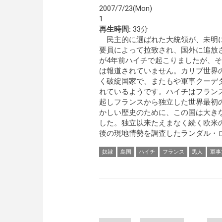
2007/7/23(Mon)
1
再生時間:
33分
民主的に選ばれた大統領が、未明
要員によって拉致され、国外に追放
が4年前ハイチで起こりましたが、
は報道されていません。カリブ世界
く破綻国家で、またもや軍事クーデ
れているようです。ハイチはフラン
起しフランスから独立した世界最初
かしい歴史のために、この国は大き
した。独立以来たえまなく続く欧米の
後の現地情勢を調査したランダル・ロ
奴隷
島国
ハイチ
フランス
黒人
軍事
Pages