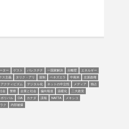
ーター
ゲスト
パレスチナ
一国家解決
分離壁
エネルギー
クス主義
タリク・アリ
規制
ベネズエラ
中南米
左派政権
アクティビズム
デジタル化
ネットの中立性
メディア
独占
社会
警察
企業と社会
偏向報道
温暖化
二大政党
ボリバル
CIA
カナダ
諜報
NAFTA
メキシコ
ラク
内部被爆