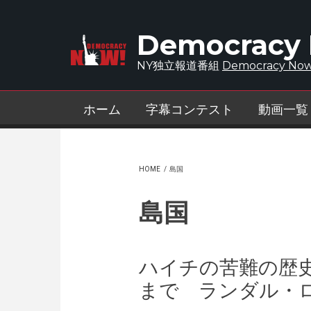
Skip to main content
Democracy
NY独立報道番組
Democracy Now
ホーム
字幕コンテスト
動画一覧
HOME
/
島国
島国
ハイチの苦難の歴
まで ランダル・