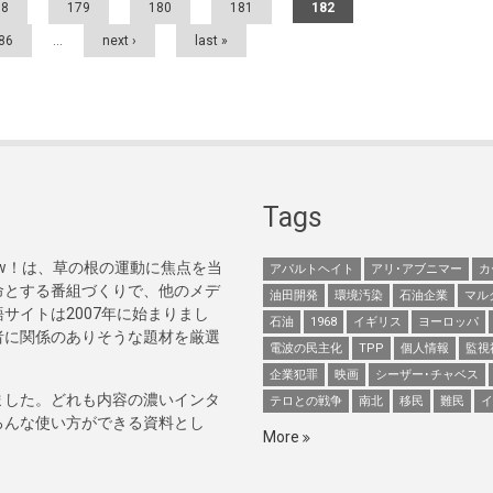
78
179
180
181
182
86
…
next ›
last »
Tags
Now！は、草の根の運動に焦点を当
アパルトヘイト
アリ･アブニマー
カ
命とする番組づくりで、他のメデ
油田開発
環境汚染
石油企業
マル
サイトは2007年に始まりまし
石油
1968
イギリス
ヨーロッパ
者に関係のありそうな題材を厳選
電波の民主化
TPP
個人情報
監視
企業犯罪
映画
シーザー･チャベス
ました。どれも内容の濃いインタ
テロとの戦争
南北
移民
難民
イ
ろんな使い方ができる資料とし
More