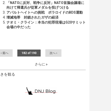
「NATOに反対、戦争に反対」NATO首脳会議場に
向けて帰還兵が従軍メダルを投げつける
アパルトヘイトへの挑戦 ポラロイドのBDS運動
壊滅地帯 封鎖されたガザの経済
ナオミ・クライン：本当の犯罪現場はG20サミット
会場の中だった
‹ 前へ
182 of 190
次へ ›
さらに
続きを観る