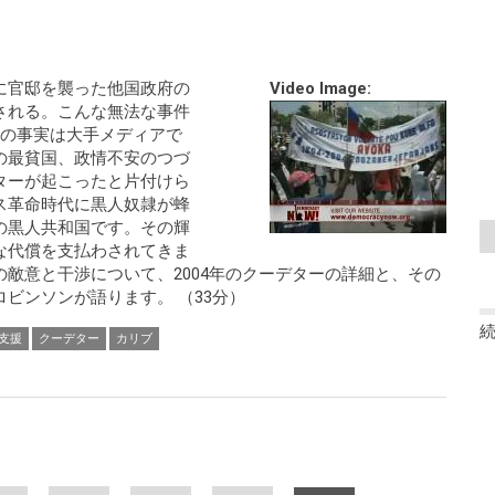
に官邸を襲った他国政府の
Video Image:
される。こんな無法な事件
その事実は大手メディアで
の最貧国、政情不安のつづ
ターが起こったと片付けら
ス革命時代に黒人奴隷が蜂
の黒人共和国です。その輝
な代償を支払わされてきま
敵意と干渉について、2004年のクーデターの詳細と、その
ビンソンが語ります。 （33分）
支援
クーデター
カリブ