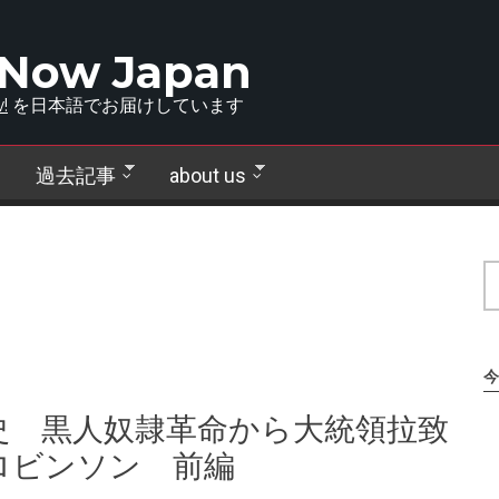
 Now Japan
!
を日本語でお届けしています
過去記事
about us
今
史 黒人奴隷革命から大統領拉致
ロビンソン 前編