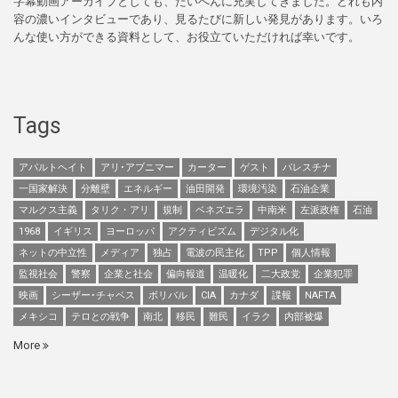
字幕動画アーカイブとしても、たいへんに充実してきました。どれも内
容の濃いインタビューであり、見るたびに新しい発見があります。いろ
んな使い方ができる資料として、お役立ていただければ幸いです。
Tags
アパルトヘイト
アリ･アブニマー
カーター
ゲスト
パレスチナ
一国家解決
分離壁
エネルギー
油田開発
環境汚染
石油企業
マルクス主義
タリク・アリ
規制
ベネズエラ
中南米
左派政権
石油
1968
イギリス
ヨーロッパ
アクティビズム
デジタル化
ネットの中立性
メディア
独占
電波の民主化
TPP
個人情報
監視社会
警察
企業と社会
偏向報道
温暖化
二大政党
企業犯罪
映画
シーザー･チャベス
ボリバル
CIA
カナダ
諜報
NAFTA
メキシコ
テロとの戦争
南北
移民
難民
イラク
内部被爆
More