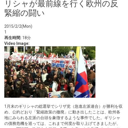
リシャが最前線を行く欧州の反
緊縮の闘い
2015/2/2(Mon)
1
再生時間:
18分
Video Image:
1月末のギリシャの総選挙でシリザ党（急進左派連合）が勝利を収
め、公約どおり「緊縮政策の撤廃」に動き出したことは、欧州各
地にみられる左派の台頭を象徴するような事件でした。ギリシャ
の債務危機を巡っては、これまで何度か取り上げてきましたが、