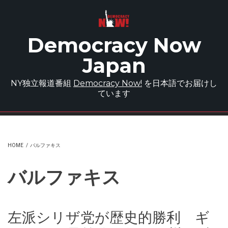
Skip to main content
Democracy Now
Japan
NY独立報道番組
Democracy Now!
を日本語でお届けし
ています
HOME
/
バルファキス
バルファキス
左派シリザ党が歴史的勝利 ギ