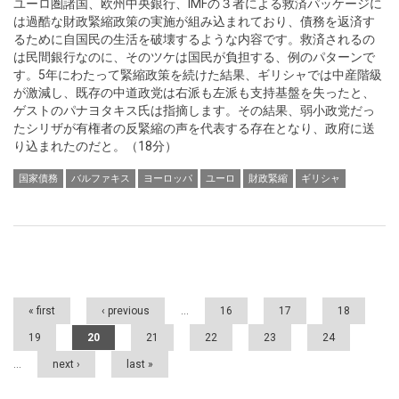
ユーロ圏諸国、欧州中央銀行、IMFの３者による救済パッケージに
は過酷な財政緊縮政策の実施が組み込まれており、債務を返済す
るために自国民の生活を破壊するような内容です。救済されるの
は民間銀行なのに、そのツケは国民が負担する、例のパターンで
す。5年にわたって緊縮政策を続けた結果、ギリシャでは中産階級
が激減し、既存の中道政党は右派も左派も支持基盤を失ったと、
ゲストのパナヨタキス氏は指摘します。その結果、弱小政党だっ
たシリザが有権者の反緊縮の声を代表する存在となり、政府に送
り込まれたのだと。（18分）
国家債務
バルファキス
ヨーロッパ
ユーロ
財政緊縮
ギリシャ
Pages
« first
‹ previous
…
16
17
18
19
20
21
22
23
24
…
next ›
last »