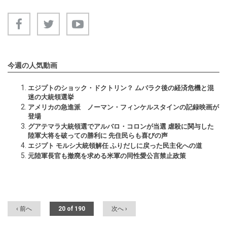
今週の人気動画
エジプトのショック・ドクトリン？ ムバラク後の経済危機と混
迷の大統領選挙
アメリカの急進派 ノーマン・フィンケルスタインの記録映画が
登場
グアテマラ大統領選でアルバロ・コロンが当選 虐殺に関与した
陸軍大将を破っての勝利に 先住民らも喜びの声
エジプト モルシ大統領解任 ふりだしに戻った民主化への道
元陸軍長官も撤廃を求める米軍の同性愛公言禁止政策
‹ 前へ
20 of 190
次へ ›